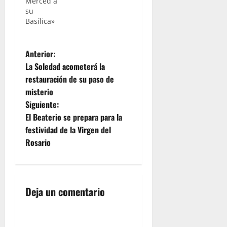
Merced a
su
Basílica»
N
Anterior:
La Soledad acometerá la
a
restauración de su paso de
misterio
v
Siguiente:
e
El Beaterio se prepara para la
festividad de la Virgen del
g
Rosario
a
c
Deja un comentario
i