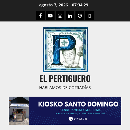
Saltar
agosto 7, 2026
07:34:30
al
Facebook
Youtube
Instagram
Linked
Pinterest
Dribbble
contenido
IN
EL PERTIGUERO
HABLAMOS DE COFRADÍAS