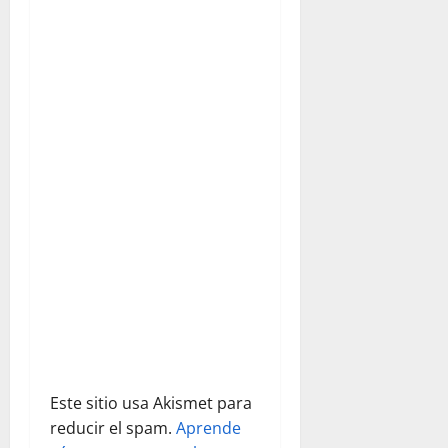
ó
n
d
e
e
n
t
r
a
d
Este sitio usa Akismet para
a
reducir el spam.
Aprende