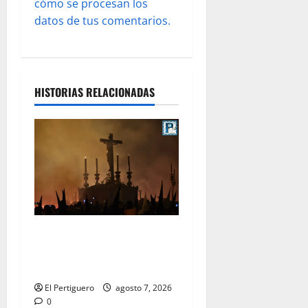
s
cómo se procesan los
datos de tus comentarios.
HISTORIAS RELACIONADAS
La Hermandad de la Viga
celebra este viernes su
tradicional pregón
El Pertiguero
agosto 7, 2026
0