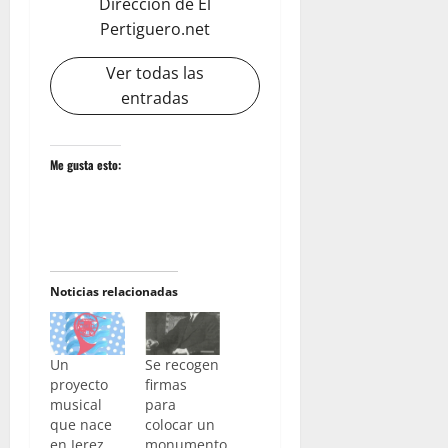
Dirección de El
Pertiguero.net
Ver todas las
entradas
Me gusta esto:
Noticias relacionadas
Un
Se recogen
proyecto
firmas
musical
para
que nace
colocar un
en Jerez
monumento