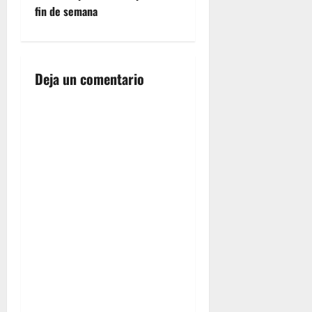
e
fin de semana
g
a
Deja un comentario
c
i
ó
n
d
e
e
n