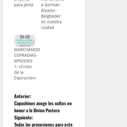
para Jerez
a Germán
Álvarez
Beigbeder
en nuestra
ciudad
MARCHANDO
COFRADIAS-
EPISODIO
1: «Cristo
de la
Expiración»
N
Anterior:
Capuchinos acoge los cultos en
a
honor a la Divina Pastora
Siguiente:
v
Todas las procesiones para este