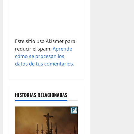
t
r
a
Este sitio usa Akismet para
d
reducir el spam.
Aprende
cómo se procesan los
a
datos de tus comentarios.
s
HISTORIAS RELACIONADAS