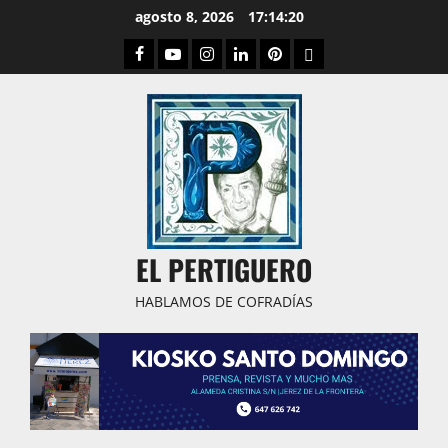
Saltar
agosto 8, 2026
17:14:22
al
Facebook
Youtube
Instagram
Linked
Pinterest
Dribbble
contenido
IN
EL PERTIGUERO
HABLAMOS DE COFRADÍAS