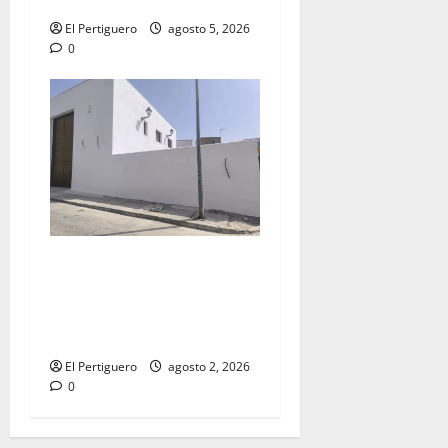
la próxima Semana Santa
El Pertiguero
agosto 5, 2026
0
La Hermandad de la Misión
entra en la recta final para
la bendición de su Casa de
Hermandad
El Pertiguero
agosto 2, 2026
0