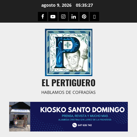
Saltar
agosto 9, 2026
05:35:28
al
Facebook
Youtube
Instagram
Linked
Pinterest
Dribbble
contenido
IN
EL PERTIGUERO
HABLAMOS DE COFRADÍAS