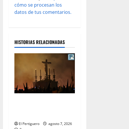
a
cómo se procesan los
s
datos de tus comentarios.
HISTORIAS RELACIONADAS
La Hermandad de la Viga
celebra este viernes su
tradicional pregón
El Pertiguero
agosto 7, 2026