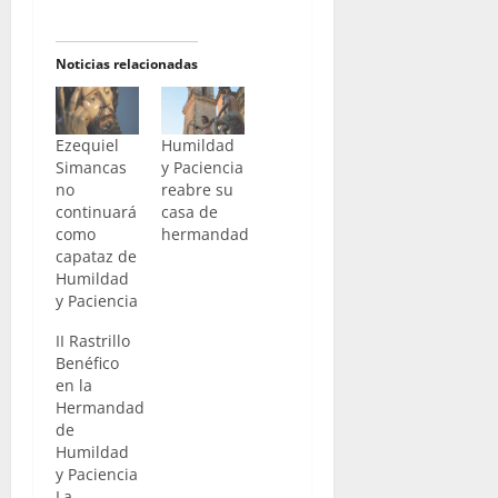
Noticias relacionadas
Ezequiel
Humildad
Simancas
y Paciencia
no
reabre su
continuará
casa de
como
hermandad
capataz de
Humildad
y Paciencia
II Rastrillo
Benéfico
en la
Hermandad
de
Humildad
y Paciencia
La