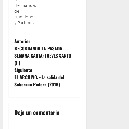
Hermandad
de
Humildad
y Paciencia
celebra
desde hoy
N
y hasta el
Anterior:
próximo
RECORDANDO LA PASADA
domingo,
a
SEMANA SANTA: JUEVES SANTO
la segunda
(II)
edición del
v
rastrillo
Siguiente:
benéfico
e
EL ARCHIVO: «La salida del
cuyo fin es
Soberano Poder» (2016)
recaudar
g
fondos
que irán
a
destinados
a la Bolsa
Deja un comentario
c
de Caridad
San
i
Antonio