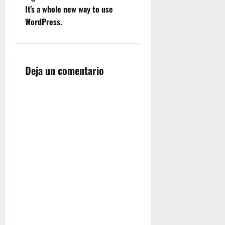
v
It’s a whole new way to use
e
WordPress.
g
a
Deja un comentario
c
i
ó
n
d
e
e