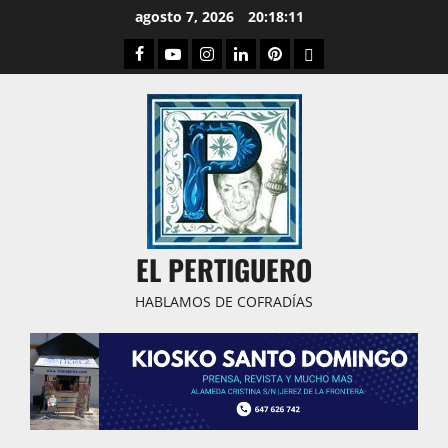
Saltar
agosto 7, 2026
20:18:12
al
Facebook
Youtube
Instagram
Linked
Pinterest
Dribbble
contenido
IN
EL PERTIGUERO
HABLAMOS DE COFRADÍAS