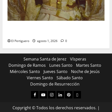
La Hermandad de la Entrega celebra la festividad de
la Reina de los Angeles
El Pertiguero
agosto 1, 2026
0
Semana Santa de Jerez
Vísperas
Domingo de Ramos
Lunes Santo
Martes Santo
Miércoles Santo
Jueves Santo
Noche de Jesús
Viernes Santo
Sábado Santo
Domingo de Resurrección
Facebook
Youtube
Instagram
Linked
Pinterest
Dribbble
IN
Copyright © Todos los derechos reservados.
|