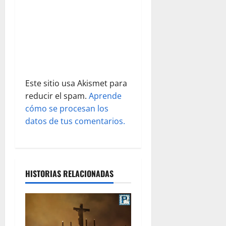
n
t
r
a
Este sitio usa Akismet para
d
reducir el spam.
Aprende
cómo se procesan los
a
datos de tus comentarios.
s
HISTORIAS RELACIONADAS