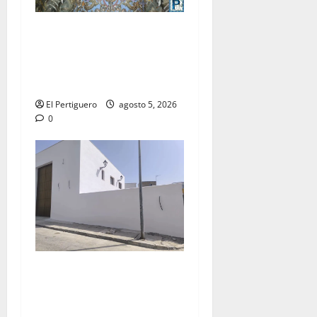
La Yedra completa el
acompañamiento musical de
la Virgen de la Esperanza en
la próxima Semana Santa
El Pertiguero
agosto 5, 2026
0
La Hermandad de la Misión
entra en la recta final para
la bendición de su Casa de