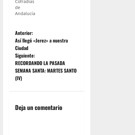
Cofradías
de
Andalucía
N
Anterior:
Así llegó «Jerez» a nuestra
a
Ciudad
Siguiente:
v
RECORDANDO LA PASADA
e
SEMANA SANTA: MARTES SANTO
(IV)
g
a
Deja un comentario
c
i