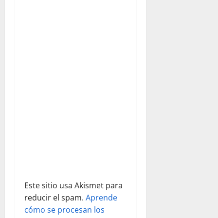
ó
n
d
e
e
n
t
r
a
d
Este sitio usa Akismet para
reducir el spam.
Aprende
a
cómo se procesan los