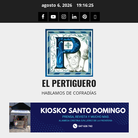
Saltar
agosto 6, 2026
19:16:26
al
Facebook
Youtube
Instagram
Linked
Pinterest
Dribbble
contenido
IN
EL PERTIGUERO
HABLAMOS DE COFRADÍAS