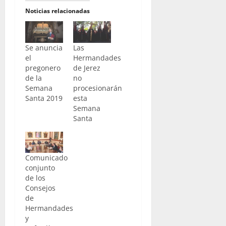
Noticias relacionadas
Se anuncia
Las
el
Hermandades
pregonero
de Jerez
de la
no
Semana
procesionarán
Santa 2019
esta
Semana
Santa
Comunicado
conjunto
de los
Consejos
de
Hermandades
y