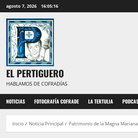
Saltar
agosto 7, 2026
16:05:17
al
contenido
EL PERTIGUERO
HABLAMOS DE COFRADÍAS
NOTICIAS
FOTOGRAFÍA COFRADE
LA TERTULIA
PODCA
Inicio
Noticia Principal
Patrimonio de la Magna Mariana (