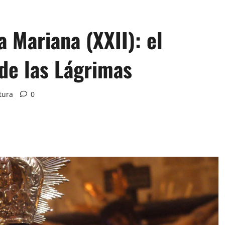
 Mariana (XXII): el
de las Lágrimas
tura
0