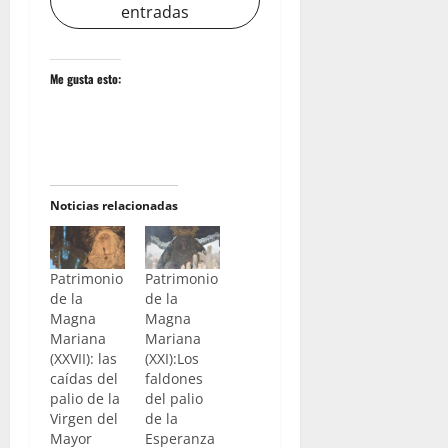
entradas
Me gusta esto:
Noticias relacionadas
Patrimonio
Patrimonio
de la
de la
Magna
Magna
Mariana
Mariana
(XXVII): las
(XXI):Los
caídas del
faldones
palio de la
del palio
Virgen del
de la
Mayor
Esperanza