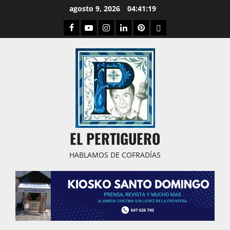
Saltar
agosto 9, 2026
04:41:21
al
Facebook
Youtube
Instagram
Linked
Pinterest
Dribbble
contenido
IN
EL PERTIGUERO
HABLAMOS DE COFRADÍAS