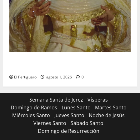
La Hermandad de la Entrega celebra la festividad de
la Reina de los Angeles
El Pertiguero
agosto 1, 2026
0
Semana Santa de Jerez
Vísperas
Domingo de Ramos
Lunes Santo
Martes Santo
Miércoles Santo
Jueves Santo
Noche de Jesús
Viernes Santo
Sábado Santo
Domingo de Resurrección