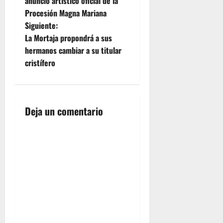
anuncio artístico oficial de la
v
Procesión Magna Mariana
e
Siguiente:
La Mortaja propondrá a sus
g
hermanos cambiar a su titular
cristífero
a
c
i
Deja un comentario
ó
n
d
e
e