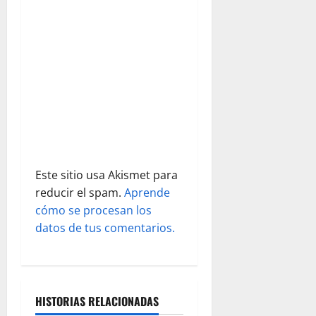
n
t
r
a
d
a
Este sitio usa Akismet para
s
reducir el spam.
Aprende
cómo se procesan los
datos de tus comentarios.
HISTORIAS RELACIONADAS