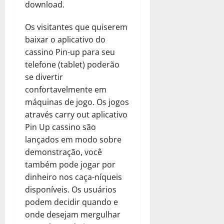
download.
Os visitantes que quiserem
baixar o aplicativo do
cassino Pin-up para seu
telefone (tablet) poderão
se divertir
confortavelmente em
máquinas de jogo. Os jogos
através carry out aplicativo
Pin Up cassino são
lançados em modo sobre
demonstração, você
também pode jogar por
dinheiro nos caça-níqueis
disponíveis. Os usuários
podem decidir quando e
onde desejam mergulhar