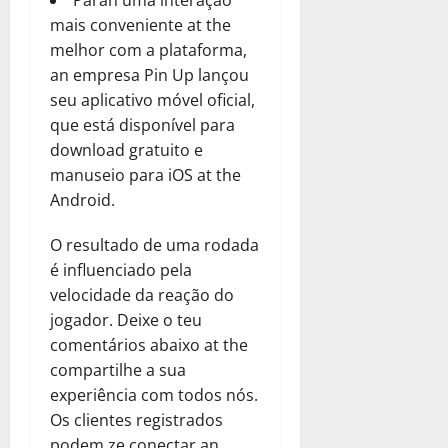
mais conveniente at the
melhor com a plataforma,
an empresa Pin Up lançou
seu aplicativo móvel oficial,
que está disponível para
download gratuito e
manuseio para iOS at the
Android.
O resultado de uma rodada
é influenciado pela
velocidade da reação do
jogador. Deixe o teu
comentários abaixo at the
compartilhe a sua
experiência com todos nós.
Os clientes registrados
podem ze conectar an