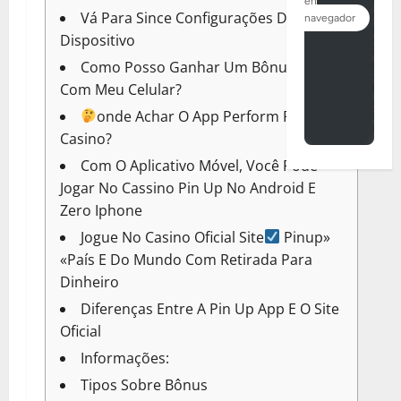
Vá Para Since Configurações De Teu
Dispositivo
Como Posso Ganhar Um Bônus Pin-up
Com Meu Celular?
onde Achar O App Perform Pin-up
Casino?
Com O Aplicativo Móvel, Você Pode
Jogar No Cassino Pin Up No Android E
Zero Iphone
Jogue No Casino Oficial Site
Pinup»
«País E Do Mundo Com Retirada Para
Dinheiro
Diferenças Entre A Pin Up App E O Site
Oficial
Informações:
Tipos Sobre Bônus