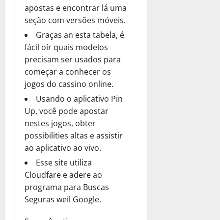
apostas e encontrar lá uma
seção com versões móveis.
Graças an esta tabela, é
fácil oír quais modelos
precisam ser usados para
começar a conhecer os
jogos do cassino online.
Usando o aplicativo Pin
Up, você pode apostar
nestes jogos, obter
possibilities altas e assistir
ao aplicativo ao vivo.
Esse site utiliza
Cloudfare e adere ao
programa para Buscas
Seguras weil Google.