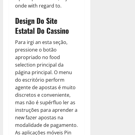
onde with regard to.
Design Do Site
Estatal Do Cassino
Para irgi an esta seção,
pressione o botão
apropriado no food
selection principal da
página principal. O menu
do escritório perform
agente de apostas é muito
discretos e conveniente,
mas não é supérfluo ler as
instruções para aprender a
new fazer apostas na
modalidade de pagamento.
As aplicações móveis Pin