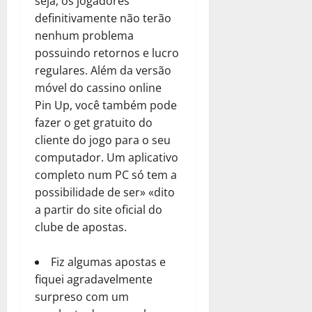
seja, os jogadores
definitivamente não terão
nenhum problema
possuindo retornos e lucro
regulares. Além da versão
móvel do cassino online
Pin Up, você também pode
fazer o get gratuito do
cliente do jogo para o seu
computador. Um aplicativo
completo num PC só tem a
possibilidade de ser» «dito
a partir do site oficial do
clube de apostas.
Fiz algumas apostas e
fiquei agradavelmente
surpreso com um