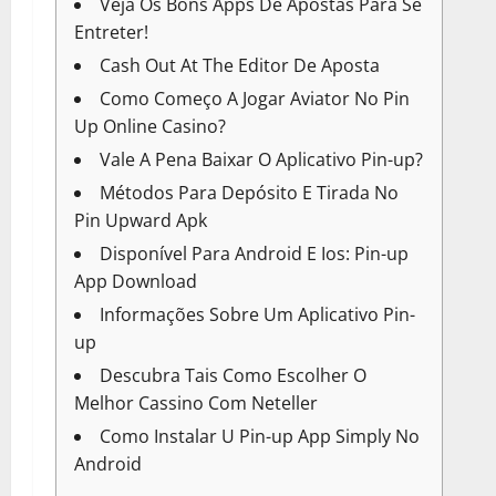
Veja Os Bons Apps De Apostas Para Se
Entreter!
Cash Out At The Editor De Aposta
Como Começo A Jogar Aviator No Pin
Up Online Casino?
Vale A Pena Baixar O Aplicativo Pin-up?
Métodos Para Depósito E Tirada No
Pin Upward Apk
Disponível Para Android E Ios: Pin-up
App Download
Informações Sobre Um Aplicativo Pin-
up
Descubra Tais Como Escolher O
Melhor Cassino Com Neteller
Como Instalar U Pin-up App Simply No
Android