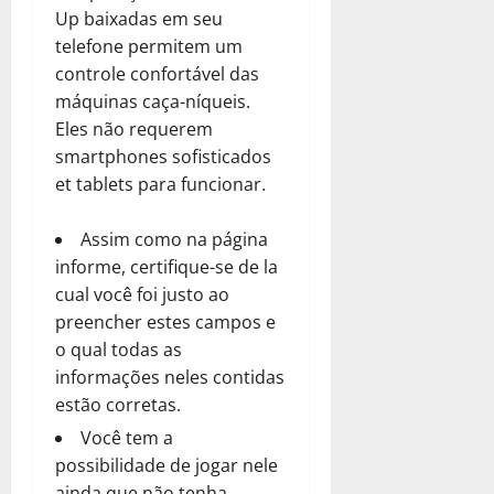
Up baixadas em seu
telefone permitem um
controle confortável das
máquinas caça-níqueis.
Eles não requerem
smartphones sofisticados
et tablets para funcionar.
Assim como na página
informe, certifique-se de la
cual você foi justo ao
preencher estes campos e
o qual todas as
informações neles contidas
estão corretas.
Você tem a
possibilidade de jogar nele
ainda que não tenha