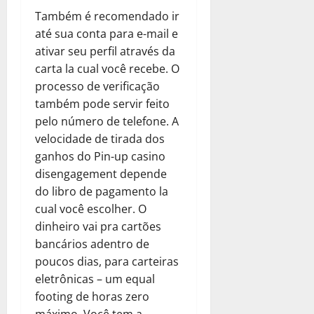
Também é recomendado ir
até sua conta para e-mail e
ativar seu perfil através da
carta la cual você recebe. O
processo de verificação
também pode servir feito
pelo número de telefone. A
velocidade de tirada dos
ganhos do Pin-up casino
disengagement depende
do libro de pagamento la
cual você escolher. O
dinheiro vai pra cartões
bancários adentro de
poucos dias, para carteiras
eletrônicas – um equal
footing de horas zero
máximo. Você tem a