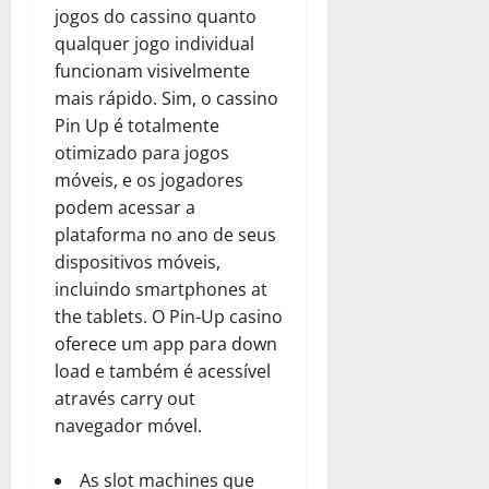
jogos do cassino quanto
qualquer jogo individual
funcionam visivelmente
mais rápido. Sim, o cassino
Pin Up é totalmente
otimizado para jogos
móveis, e os jogadores
podem acessar a
plataforma no ano de seus
dispositivos móveis,
incluindo smartphones at
the tablets. O Pin-Up casino
oferece um app para down
load e também é acessível
através carry out
navegador móvel.
As slot machines que