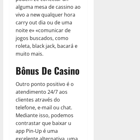
alguma mesa de cassino ao
vivo a new qualquer hora
carry out dia ou de uma
noite e» «comunicar de
jogos buscados, como
roleta, black jack, bacará e
muito mais.
Bônus De Casino
Outro ponto positivo é o
atendimento 24/7 aos
clientes através do
telefone, e-mail ou chat.
Mediante isso, podemos
contrastar que baixar u
app Pin-Up é uma
excelente alternativa, uma