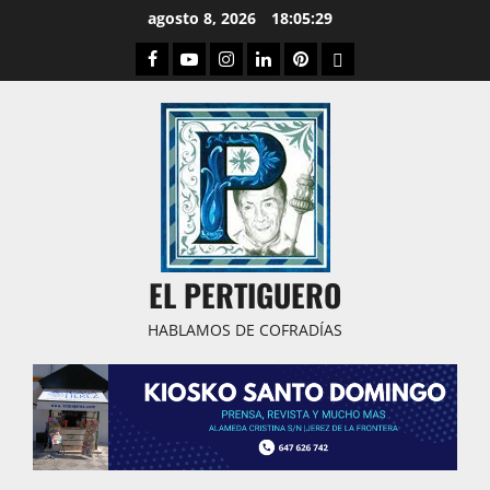
Saltar
agosto 8, 2026
18:05:30
al
Facebook
Youtube
Instagram
Linked
Pinterest
Dribbble
contenido
IN
EL PERTIGUERO
HABLAMOS DE COFRADÍAS