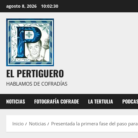
Saltar
agosto 8, 2026
10:02:31
al
contenido
EL PERTIGUERO
HABLAMOS DE COFRADÍAS
NOTICIAS
FOTOGRAFÍA COFRADE
LA TERTULIA
PODCA
Inicio
Noticias
Presentada la primera fase del paso par