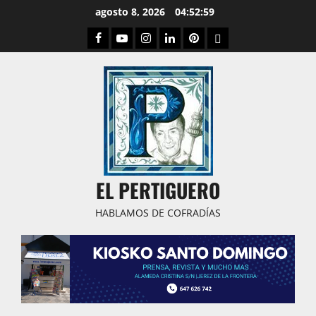
Saltar
agosto 8, 2026
04:53:00
al
Facebook
Youtube
Instagram
Linked
Pinterest
Dribbble
contenido
IN
EL PERTIGUERO
HABLAMOS DE COFRADÍAS