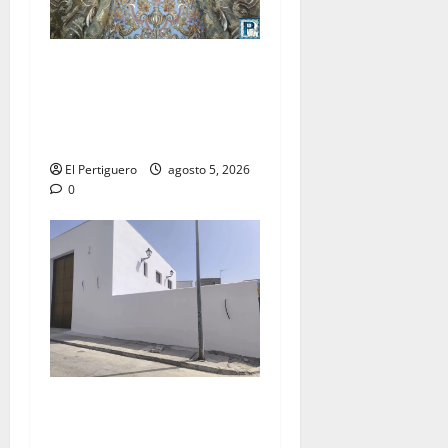
La Yedra completa el
acompañamiento musical de
la Virgen de la Esperanza en
la próxima Semana Santa
El Pertiguero
agosto 5, 2026
0
La Hermandad de la Misión
entra en la recta final para