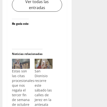
Ver todas las
entradas
Me gusta esto:
Noticias relacionadas
Estas son
San
las citas
Dionisio
procesionales
recorre
que nos
este
regala el
sábado las
tercer fin
calles de
de semana
Jerez en la
de octubre
antesala