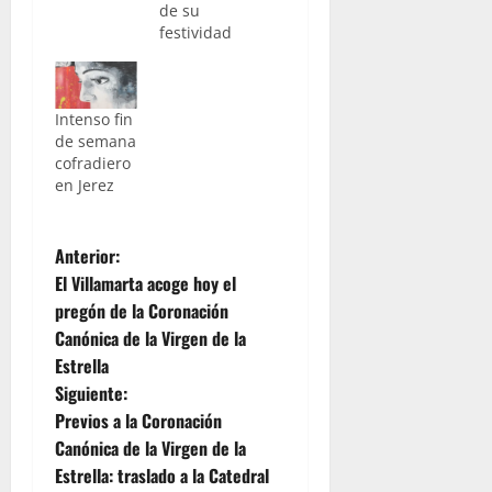
de su
festividad
Intenso fin
de semana
cofradiero
en Jerez
N
Anterior:
El Villamarta acoge hoy el
a
pregón de la Coronación
Canónica de la Virgen de la
v
Estrella
e
Siguiente:
Previos a la Coronación
g
Canónica de la Virgen de la
Estrella: traslado a la Catedral