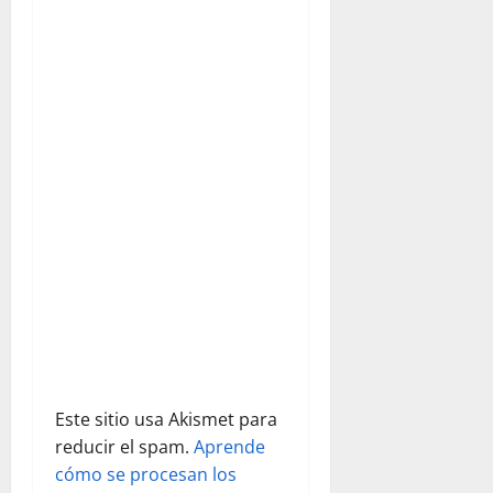
ó
n
d
e
e
n
t
r
a
d
Este sitio usa Akismet para
reducir el spam.
Aprende
a
cómo se procesan los