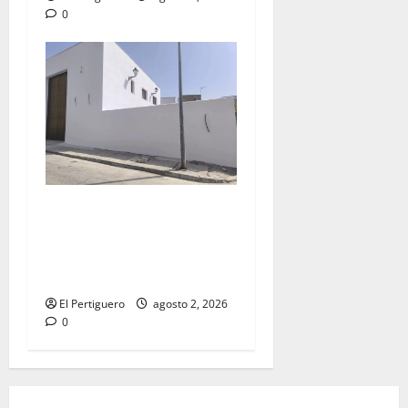
0
La Hermandad de la Misión
entra en la recta final para
la bendición de su Casa de
Hermandad
El Pertiguero
agosto 2, 2026
0