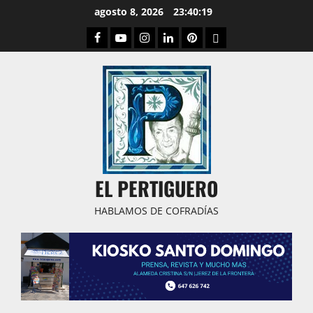
Saltar
agosto 8, 2026
23:40:20
al
Facebook
Youtube
Instagram
Linked
Pinterest
Dribbble
contenido
IN
EL PERTIGUERO
HABLAMOS DE COFRADÍAS