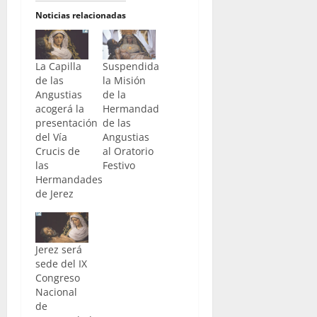
Noticias relacionadas
La Capilla
Suspendida
de las
la Misión
Angustias
de la
acogerá la
Hermandad
presentación
de las
del Vía
Angustias
Crucis de
al Oratorio
las
Festivo
Hermandades
de Jerez
Jerez será
sede del IX
Congreso
Nacional
de