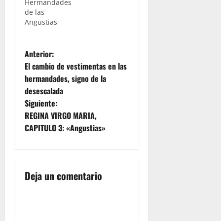
Hermandades
de las
Angustias
N
Anterior:
El cambio de vestimentas en las
a
hermandades, signo de la
desescalada
v
Siguiente:
e
REGINA VIRGO MARIA,
CAPITULO 3: «Angustias»
g
a
Deja un comentario
c
i