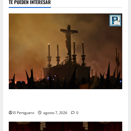
TE PUEDEN INTERESAR
La Hermandad de la Viga celebra este viernes su
tradicional pregón
El Pertiguero
agosto 7, 2026
0