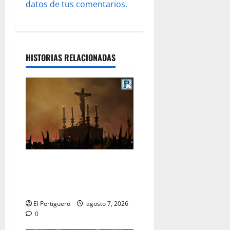
s
datos de tus comentarios.
HISTORIAS RELACIONADAS
La Hermandad de la Viga
celebra este viernes su
tradicional pregón
El Pertiguero
agosto 7, 2026
0