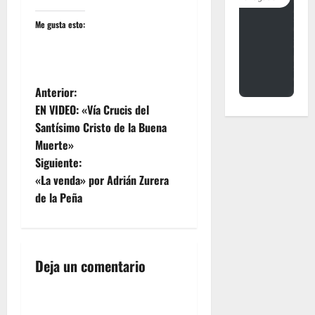
Me gusta esto:
N
Anterior:
EN VIDEO: «Vía Crucis del
a
Santísimo Cristo de la Buena
Muerte»
v
Siguiente:
e
«La venda» por Adrián Zurera
de la Peña
g
a
Deja un comentario
c
i