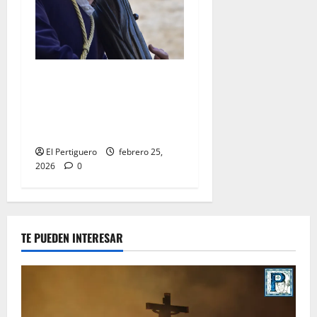
El Señor de la Salud
presidirá el Vía Crucis
Parroquial de San Rafael
este domingo
El Pertiguero
febrero 25,
2026
0
TE PUEDEN INTERESAR