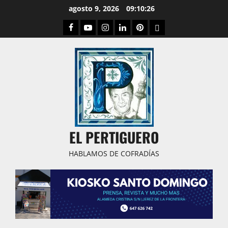
Saltar
agosto 9, 2026
09:10:27
al
Facebook
Youtube
Instagram
Linked
Pinterest
Dribbble
contenido
IN
EL PERTIGUERO
HABLAMOS DE COFRADÍAS