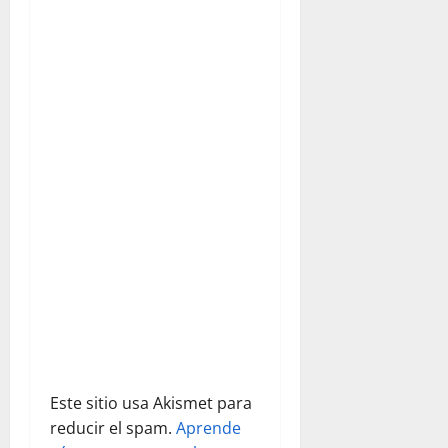
ó
n
d
e
e
n
t
r
a
d
Este sitio usa Akismet para
reducir el spam.
Aprende
a