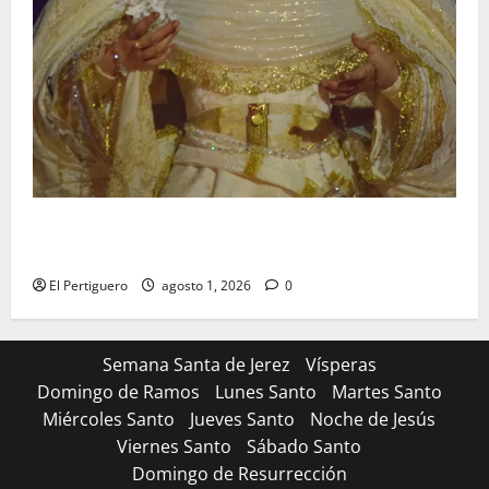
La Hermandad de la Entrega celebra la festividad de
la Reina de los Angeles
El Pertiguero
agosto 1, 2026
0
Semana Santa de Jerez
Vísperas
Domingo de Ramos
Lunes Santo
Martes Santo
Miércoles Santo
Jueves Santo
Noche de Jesús
Viernes Santo
Sábado Santo
Domingo de Resurrección