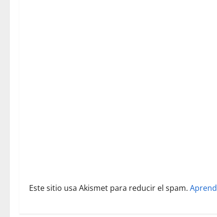
i
ó
n
d
e
e
n
t
r
Este sitio usa Akismet para reducir el spam.
Aprend
a