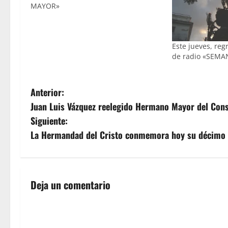
MAYOR»
Este jueves, reg
de radio «SEM
N
Anterior:
Juan Luis Vázquez reelegido Hermano Mayor del Con
a
Siguiente:
v
La Hermandad del Cristo conmemora hoy su décimo an
e
g
Deja un comentario
a
c