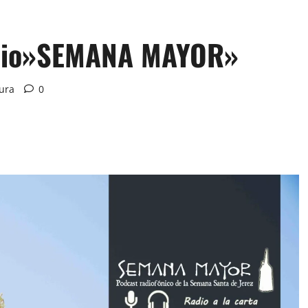
acio»SEMANA MAYOR»
tura
0