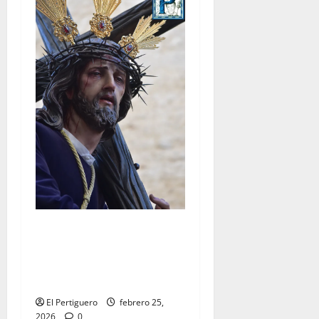
El Señor de la Salud
presidirá el Vía Crucis
Parroquial de San Rafael
este domingo
El Pertiguero
febrero 25,
2026
0