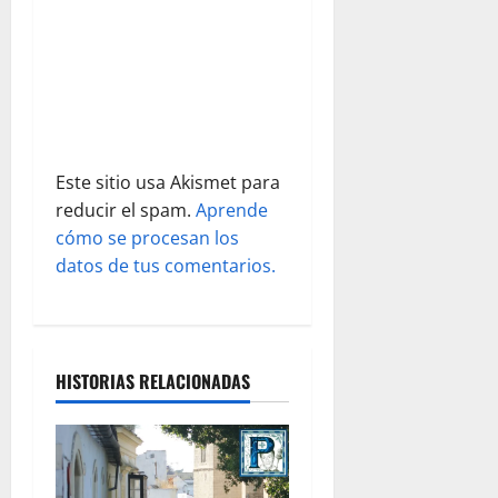
t
r
a
d
Este sitio usa Akismet para
reducir el spam.
Aprende
a
cómo se procesan los
s
datos de tus comentarios.
HISTORIAS RELACIONADAS