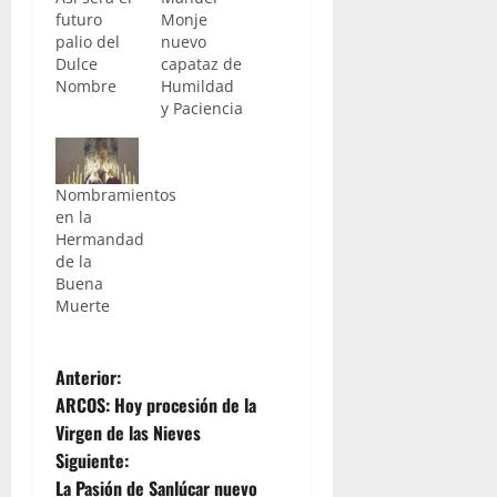
futuro
Monje
palio del
nuevo
Dulce
capataz de
Nombre
Humildad
y Paciencia
Nombramientos
en la
Hermandad
de la
Buena
Muerte
N
Anterior:
ARCOS: Hoy procesión de la
a
Virgen de las Nieves
Siguiente:
v
La Pasión de Sanlúcar nuevo