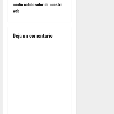
e
medio colaborador de nuestra
web
g
a
Deja un comentario
c
i
ó
n
d
e
e
n