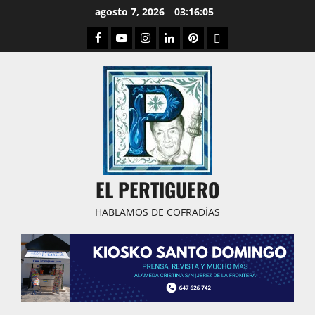
Saltar
agosto 7, 2026
03:16:06
al
Facebook
Youtube
Instagram
Linked
Pinterest
Dribbble
contenido
IN
EL PERTIGUERO
HABLAMOS DE COFRADÍAS