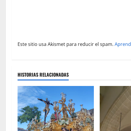
e
n
t
r
Este sitio usa Akismet para reducir el spam.
Aprend
a
d
a
HISTORIAS RELACIONADAS
s