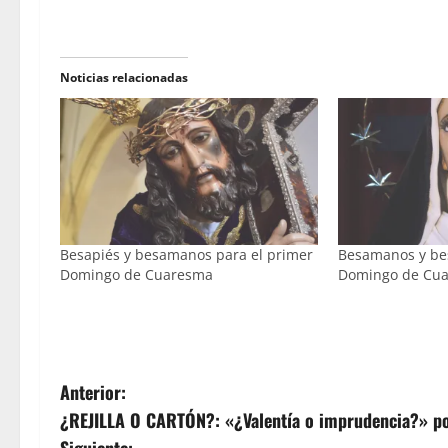
Noticias relacionadas
Besapiés y besamanos para el primer
Besamanos y bes
Domingo de Cuaresma
Domingo de Cu
N
Anterior:
¿REJILLA O CARTÓN?: «¿Valentía o imprudencia?» p
a
Siguiente: