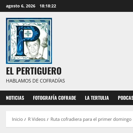
Saltar
agosto 6, 2026
18:18:23
al
contenido
EL PERTIGUERO
HABLAMOS DE COFRADÍAS
NOTICIAS
FOTOGRAFÍA COFRADE
LA TERTULIA
PODCA
Inicio
R Videos
Ruta cofradiera para el primer doming