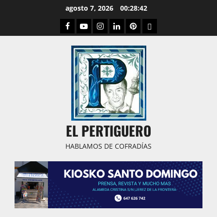
Saltar
agosto 7, 2026
00:28:43
al
Facebook
Youtube
Instagram
Linked
Pinterest
Dribbble
contenido
IN
EL PERTIGUERO
HABLAMOS DE COFRADÍAS