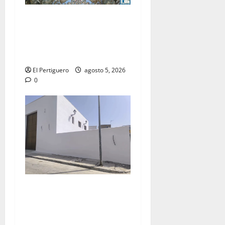
La Yedra completa el
acompañamiento musical de
la Virgen de la Esperanza en
la próxima Semana Santa
El Pertiguero
agosto 5, 2026
0
La Hermandad de la Misión
entra en la recta final para
la bendición de su Casa de