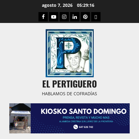
Saltar
agosto 7, 2026
05:29:17
al
Facebook
Youtube
Instagram
Linked
Pinterest
Dribbble
contenido
IN
EL PERTIGUERO
HABLAMOS DE COFRADÍAS