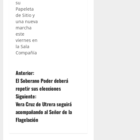
su
Papeleta
de Sitio y
una nueva
marcha
este
viernes en
la Sala
Compañía
N
Anterior:
El Soberano Poder deberá
a
repetir sus elecciones
Siguiente:
v
Vera Cruz de Utrera seguirá
e
acompañando al Señor de la
Flagelación
g