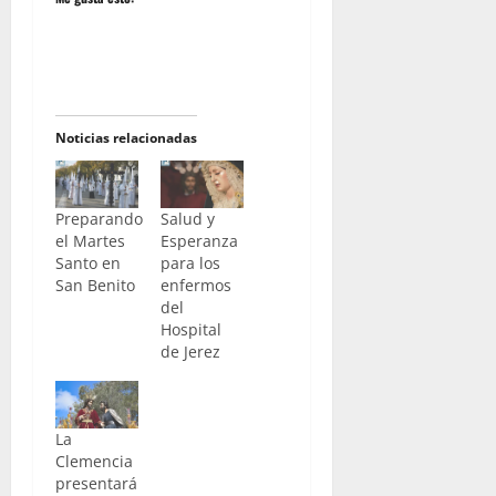
Noticias relacionadas
Preparando
Salud y
el Martes
Esperanza
Santo en
para los
San Benito
enfermos
del
Hospital
de Jerez
La
Clemencia
presentará