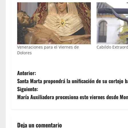
Veneraciones para el Viernes de
Cabildo Extraord
Dolores
N
Anterior:
Santa Marta propondrá la unificación de su cortejo ba
a
Siguiente:
v
María Auxiliadora procesiona este viernes desde Mon
e
g
Deja un comentario