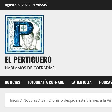
Saltar
agosto 8, 2026
17:05:46
al
contenido
EL PERTIGUERO
HABLAMOS DE COFRADÍAS
NOTICIAS
FOTOGRAFÍA COFRADE
LA TERTULIA
PODCA
Inicio
Noticias
San Dionisio despide este viernes a la V