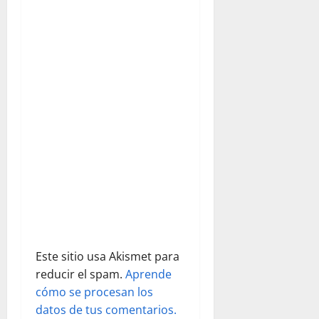
ó
18:00
horas,
n
para
regresar a
d
las 22:00
horas.…
e
e
n
t
r
a
Este sitio usa Akismet para
d
reducir el spam.
Aprende
cómo se procesan los
a
datos de tus comentarios.