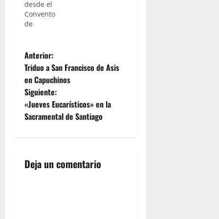
desde el
Convento
de
Capuchinos
se pondrá
N
a la calle
Anterior:
la imagen
Triduo a San Francisco de Asis
de la
a
en Capuchinos
Pastora de
Siguiente:
las Almas,
v
acompañada
«Jueves Eucarísticos» en la
por los
e
Sacramental de Santiago
sones de
la jerezana
g
Agrupación
Musical
a
San Juan.
Deja un comentario
La
c
comitiva
saldrá a la
i
calle en
torno a las