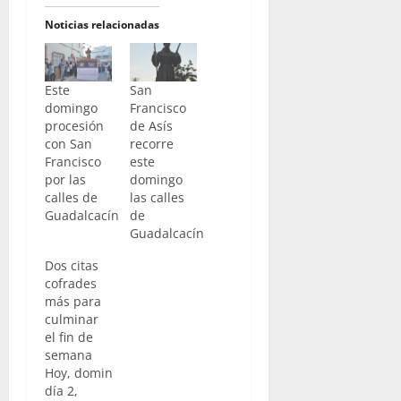
Noticias relacionadas
Este
San
domingo
Francisco
procesión
de Asís
con San
recorre
Francisco
este
por las
domingo
calles de
las calles
Guadalcacín
de
Guadalcacín
Dos citas
cofrades
más para
culminar
el fin de
semana
Hoy, domingo
día 2,