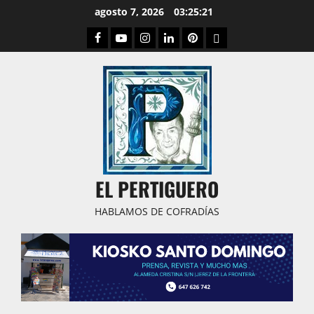
Saltar
agosto 7, 2026
03:25:22
al
Facebook
Youtube
Instagram
Linked
Pinterest
Dribbble
contenido
IN
EL PERTIGUERO
HABLAMOS DE COFRADÍAS