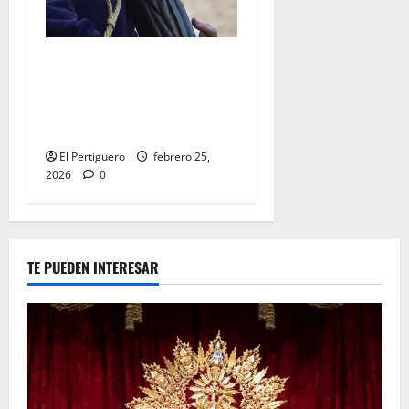
El Señor de la Salud
presidirá el Vía Crucis
Parroquial de San Rafael
este domingo
El Pertiguero
febrero 25,
2026
0
TE PUEDEN INTERESAR