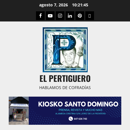
Saltar
agosto 7, 2026
10:21:46
al
Facebook
Youtube
Instagram
Linked
Pinterest
Dribbble
contenido
IN
EL PERTIGUERO
HABLAMOS DE COFRADÍAS