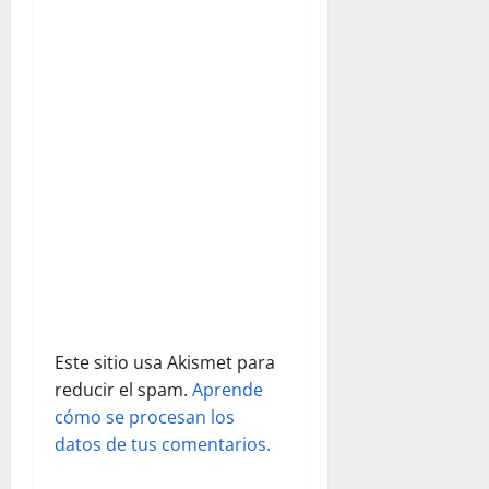
e
e
n
t
r
a
d
a
Este sitio usa Akismet para
s
reducir el spam.
Aprende
cómo se procesan los
datos de tus comentarios.