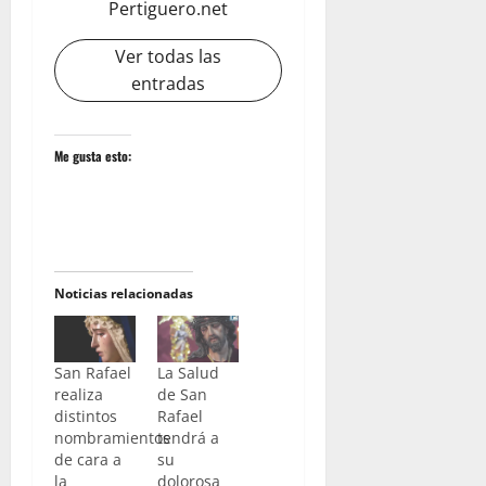
Pertiguero.net
Ver todas las
entradas
Me gusta esto:
Noticias relacionadas
San Rafael
La Salud
realiza
de San
distintos
Rafael
nombramientos
tendrá a
de cara a
su
la
dolorosa