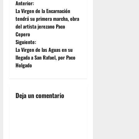
N
Anterior:
La Virgen de la Encarnación
a
tendrá su primera marcha, obra
del artista jerezano Paco
v
Cepero
e
Siguiente:
La Virgen de las Aguas en su
g
llegada a San Rafael, por Paco
Holgado
a
c
i
Deja un comentario
ó
n
d