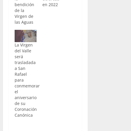
bendición
en 2022
de la
Virgen de
las Aguas
La Virgen
del Valle
será
trasladada
a San
Rafael
para
conmemorar
el
aniversario
de su
Coronación
Canónica