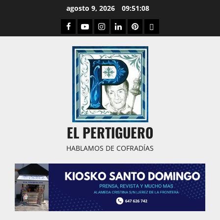
Saltar
agosto 9, 2026
09:51:09
al
Facebook
Youtube
Instagram
Linked
Pinterest
Dribbble
contenido
IN
EL PERTIGUERO
HABLAMOS DE COFRADÍAS