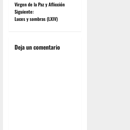
Virgen de la Paz y Aflicción
v
Siguiente:
e
Luces y sombras (LXIV)
g
a
Deja un comentario
c
i
ó
n
d
e