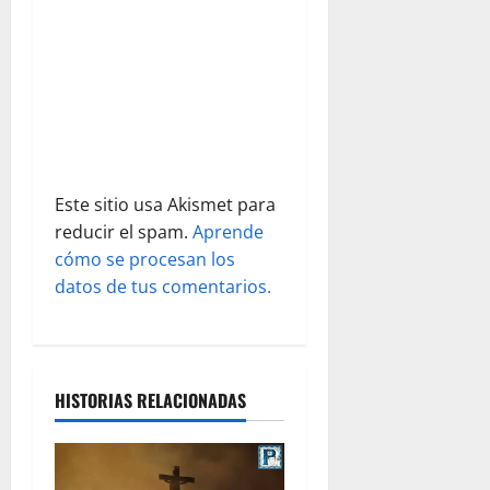
e
n
t
r
a
Este sitio usa Akismet para
d
reducir el spam.
Aprende
cómo se procesan los
a
datos de tus comentarios.
s
HISTORIAS RELACIONADAS