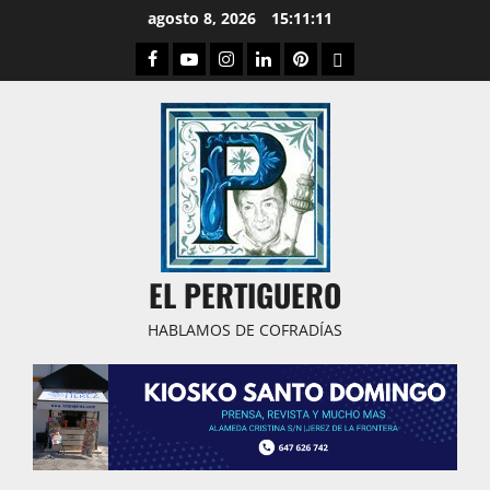
Saltar
agosto 8, 2026
15:11:13
al
Facebook
Youtube
Instagram
Linked
Pinterest
Dribbble
contenido
IN
EL PERTIGUERO
HABLAMOS DE COFRADÍAS