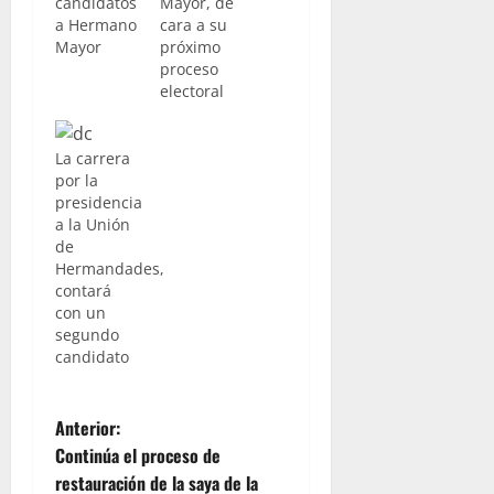
candidatos
Mayor, de
a Hermano
cara a su
Mayor
próximo
proceso
electoral
La carrera
por la
presidencia
a la Unión
de
Hermandades,
contará
con un
segundo
candidato
N
Anterior:
Continúa el proceso de
a
restauración de la saya de la