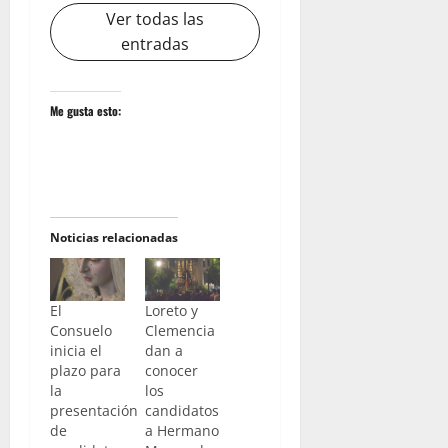
Ver todas las
entradas
Me gusta esto:
Noticias relacionadas
El
Loreto y
Consuelo
Clemencia
inicia el
dan a
plazo para
conocer
la
los
presentación
candidatos
de
a Hermano