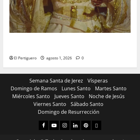
La Hermandad de la Entrega celebra la festividad de
la Reina de los Angeles
El Pertiguero
agosto 1, 2026
0
Semana Santa de Jerez
Vísperas
Domingo de Ramos
Lunes Santo
Martes Santo
Miércoles Santo
Jueves Santo
Noche de Jesús
Viernes Santo
Sábado Santo
Domingo de Resurrección
Facebook
Youtube
Instagram
Linked
Pinterest
Dribbble
IN