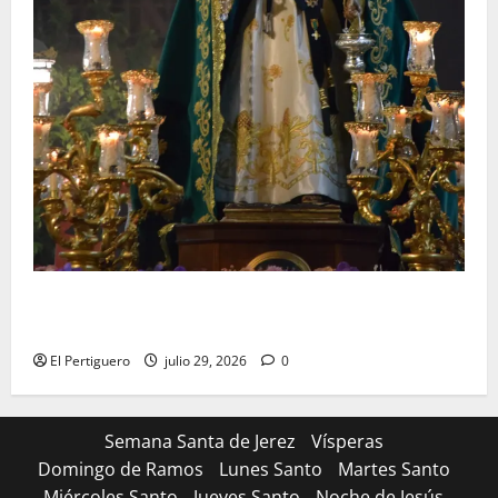
Santa Marta bendice las calles de Jerez en su
tradicional procesión de alabanzas
El Pertiguero
julio 29, 2026
0
Semana Santa de Jerez
Vísperas
Domingo de Ramos
Lunes Santo
Martes Santo
Miércoles Santo
Jueves Santo
Noche de Jesús