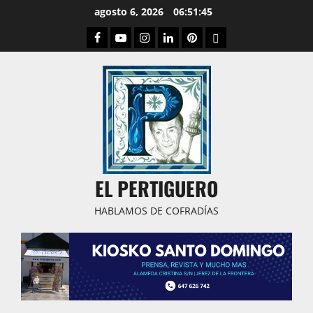
Saltar
agosto 6, 2026
06:51:46
al
Facebook
Youtube
Instagram
Linked
Pinterest
Dribbble
contenido
IN
EL PERTIGUERO
HABLAMOS DE COFRADÍAS