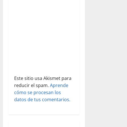
e
e
n
t
r
a
d
Este sitio usa Akismet para
a
reducir el spam.
Aprende
s
cómo se procesan los
datos de tus comentarios.