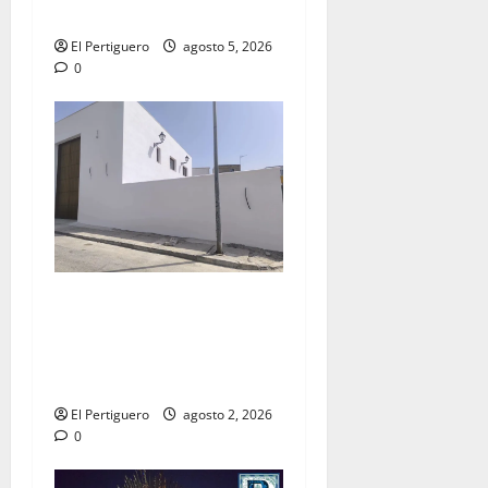
la próxima Semana Santa
El Pertiguero
agosto 5, 2026
0
La Hermandad de la Misión
entra en la recta final para
la bendición de su Casa de
Hermandad
El Pertiguero
agosto 2, 2026
0