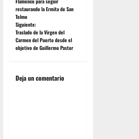
Flamenco para seguir
a
restaurando la Ermita de San
Telmo
v
Siguiente:
e
Traslado de la Virgen del
Carmen del Puerto desde el
g
objetivo de Guillermo Pastor
a
c
Deja un comentario
i
ó
n
d