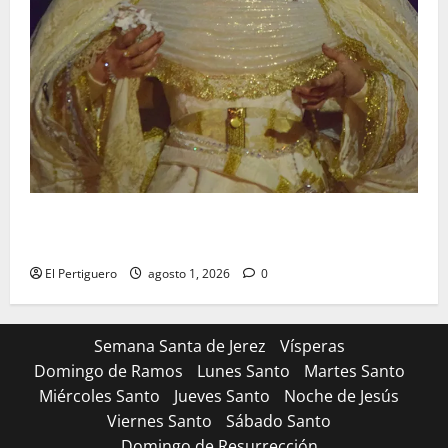
La Hermandad de la Entrega celebra la festividad de
la Reina de los Angeles
El Pertiguero
agosto 1, 2026
0
Semana Santa de Jerez
Vísperas
Domingo de Ramos
Lunes Santo
Martes Santo
Miércoles Santo
Jueves Santo
Noche de Jesús
Viernes Santo
Sábado Santo
Domingo de Resurrección