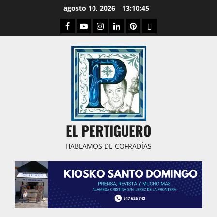
Saltar
agosto 10, 2026
13:10:46
al
Facebook
Youtube
Instagram
Linked
Pinterest
Dribbble
contenido
IN
EL PERTIGUERO
HABLAMOS DE COFRADÍAS