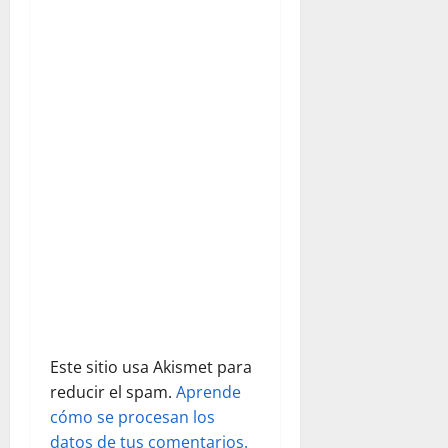
con la
n
presencia
de los
d
miembros
de la
Hermandad
e
de la
Exaltación
e
por un
lado…
n
t
r
a
d
Este sitio usa Akismet para
reducir el spam.
Aprende
a
cómo se procesan los
datos de tus comentarios.