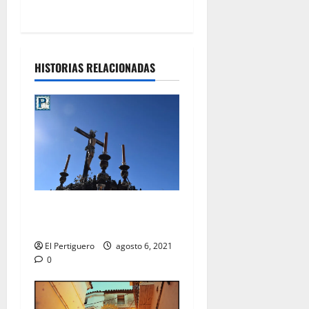
s
HISTORIAS RELACIONADAS
Pregón al Cristo de la Viga
en la Catedral
El Pertiguero
agosto 6, 2021
0