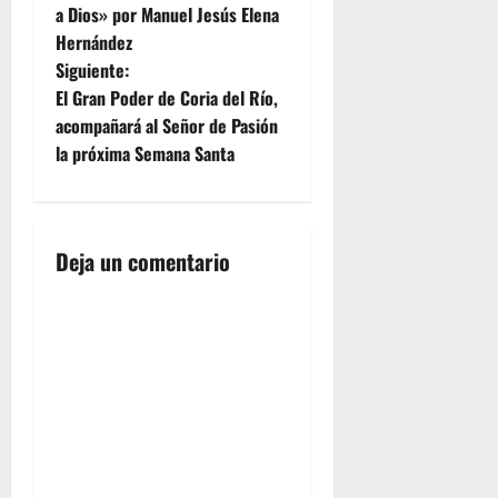
a
Juan José
García,
a Dios» por Manuel Jesús Elena
Fernández
Hermano
Hernández
v
Tamayo,
Mayor y
Siguiente:
Hermano
Teniente
Mayor de
Hermano
e
El Gran Poder de Coria del Río,
Humildad
Mayor de
acompañará al Señor de Pasión
y Paciencia
la
g
la próxima Semana Santa
quienes
Hermandad
nos
de la
a
hablaban…
Salvación.
c
Deja un comentario
i
ó
n
d
e