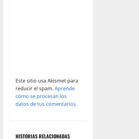
e
n
t
r
a
d
Este sitio usa Akismet para
a
reducir el spam.
Aprende
s
cómo se procesan los
datos de tus comentarios.
HISTORIAS RELACIONADAS