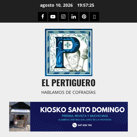
Saltar
agosto 10, 2026
19:57:26
al
Facebook
Youtube
Instagram
Linked
Pinterest
Dribbble
contenido
IN
EL PERTIGUERO
HABLAMOS DE COFRADÍAS