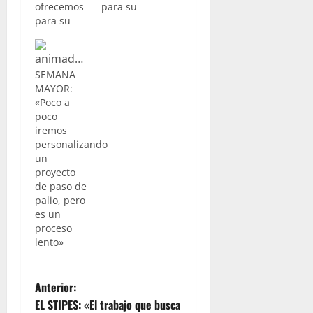
ofrecemos
para su
para su
descarga y
descarga y
disfrute en
disfrute en
diferido,
diferido,
nuestro
SEMANA
nuestro
espacio
MAYOR:
espacio
SEMANA
«Poco a
SEMANA
MAYOR.
poco
MAYOR.
Esta
iremos
Esta
semana
personalizando
semana
contábamos
un
contábamos
con la
proyecto
con la
presencia
de paso de
presencia
de Enrique
palio, pero
de José de
Espinosa,
es un
la Herrán,
Hermano
proceso
Hermano
Mayor de
lento»
Mayor de
la Piedad
la
además de
Hermandad
Ramón
N
Anterior:
de la Viga
Villén y
además de
Rafa
EL STIPES: «El trabajo que busca