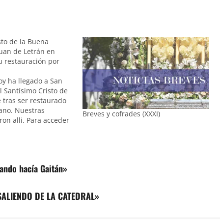
sto de la Buena
uan de Letrán en
u restauración por
oy ha llegado a San
l Santísimo Cristo de
 tras ser restaurado
ano. Nuestras
Breves y cofrades (XXXI)
on alli. Para acceder
pleta pulse aquí
ando hacía Gaitán»
SALIENDO DE LA CATEDRAL»