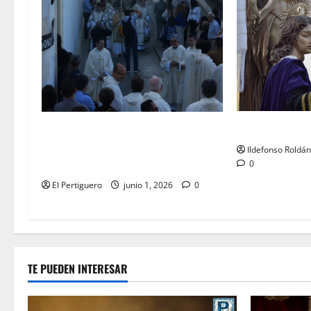
LO NUNCA VIST
La Diócesis de Asidonia-Jerez se
prepara para la Solemnidad del
Ildefonso Roldá
Corpus Christi
0
El Pertiguero
junio 1, 2026
0
TE PUEDEN INTERESAR