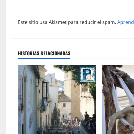
t
r
Este sitio usa Akismet para reducir el spam.
Aprend
a
d
a
HISTORIAS RELACIONADAS
s