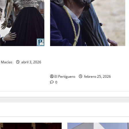
El Señor de la Salud presidirá el
O: Viernes Santo
Vía Crucis Parroquial de San Rafael
n Macías
abril 3, 2026
este domingo
El Pertiguero
febrero 25, 2026
0