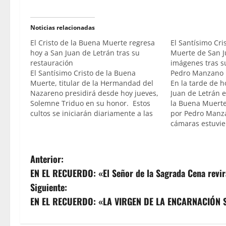
Noticias relacionadas
El Cristo de la Buena Muerte regresa
El Santísimo Cri
hoy a San Juan de Letrán tras su
Muerte de San J
restauración
imágenes tras s
El Santísimo Cristo de la Buena
Pedro Manzano
Muerte, titular de la Hermandad del
En la tarde de h
Nazareno presidirá desde hoy jueves,
Juan de Letrán e
Solemne Triduo en su honor. Estos
la Buena Muerte
cultos se iniciarán diariamente a las
por Pedro Manz
20.15 horas con el rezo de la Corona
cámaras estuvier
Dolorosa y posterior eucaristía
a la galería com
presidida por el Fray Xavier Catalá de
la Orden…
N
Anterior:
EN EL RECUERDO: «El Señor de la Sagrada Cena revir
a
Siguiente:
v
EN EL RECUERDO: «LA VIRGEN DE LA ENCARNACIÓN 
e