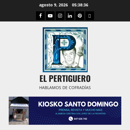
Saltar
agosto 9, 2026
05:38:37
al
Facebook
Youtube
Instagram
Linked
Pinterest
Dribbble
contenido
IN
EL PERTIGUERO
HABLAMOS DE COFRADÍAS