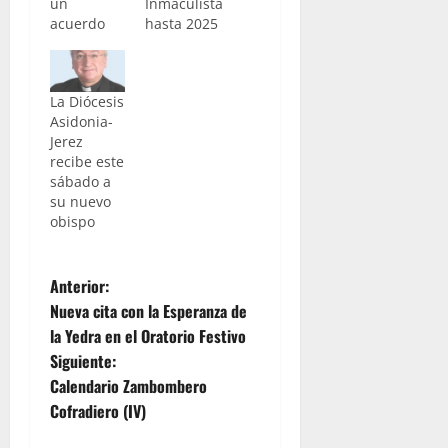
un
Inmaculista
acuerdo
hasta 2025
La Diócesis
Asidonia-
Jerez
recibe este
sábado a
su nuevo
obispo
N
Anterior:
Nueva cita con la Esperanza de
a
la Yedra en el Oratorio Festivo
Siguiente:
v
Calendario Zambombero
e
Cofradiero (IV)