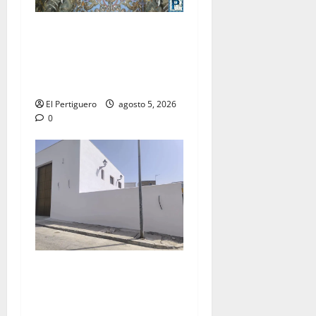
La Yedra completa el
acompañamiento musical de
la Virgen de la Esperanza en
la próxima Semana Santa
El Pertiguero
agosto 5, 2026
0
La Hermandad de la Misión
entra en la recta final para
la bendición de su Casa de