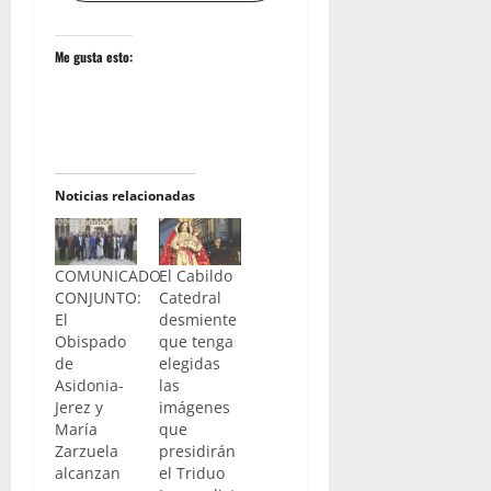
Me gusta esto:
Noticias relacionadas
COMUNICADO
El Cabildo
CONJUNTO:
Catedral
El
desmiente
Obispado
que tenga
de
elegidas
Asidonia-
las
Jerez y
imágenes
María
que
Zarzuela
presidirán
alcanzan
el Triduo