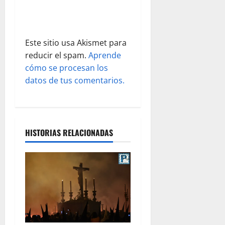
r
a
Este sitio usa Akismet para
d
reducir el spam.
Aprende
cómo se procesan los
a
datos de tus comentarios.
s
HISTORIAS RELACIONADAS