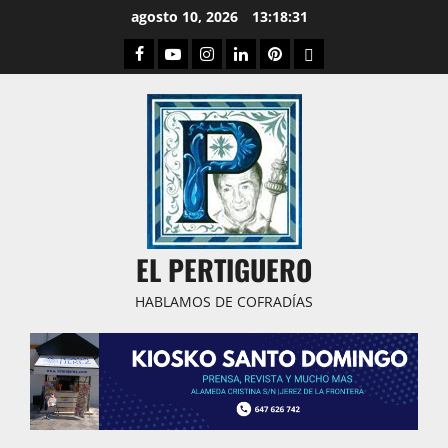
Saltar
agosto 10, 2026
13:18:32
al
Facebook
Youtube
Instagram
Linked
Pinterest
Dribbble
contenido
IN
EL PERTIGUERO
HABLAMOS DE COFRADÍAS