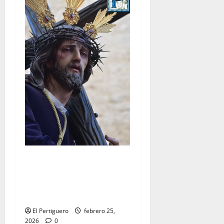
El Señor de la Salud
presidirá el Vía Crucis
Parroquial de San Rafael
este domingo
El Pertiguero
febrero 25,
2026
0