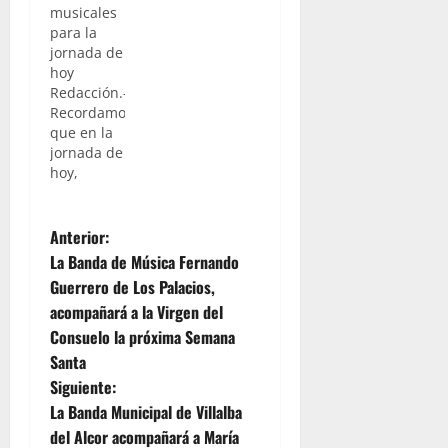
musicales
La
para la
Asociación
jornada de
Cultural y
hoy
Musical
Redacción.-
"San José
Recordamos
Artesano"
que en la
de la
jornada de
vecina
hoy,
localidad
tendremos
de San
dos citas
Fernando,
N
musicales
Anterior:
ofrecerá a
que casi al
partir de
La Banda de Música Fernando
mismo
a
las 21
Guerrero de Los Palacios,
tiempo,
horas de
acompañará a la Virgen del
estrenarán
v
la noche,
incluso
Consuelo la próxima Semana
un
sendas
concierto
e
Santa
marchas
de
Siguiente:
procesionales.
marchas
g
La Banda Municipal de Villalba
Por un
procesionales
lado, la
del Alcor acompañará a María
en el que