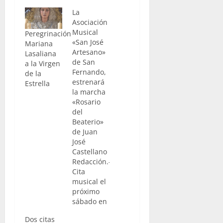
La
Asociación
Musical
Peregrinación
«San José
Mariana
Artesano»
Lasaliana
de San
a la Virgen
Fernando,
de la
estrenará
Estrella
la marcha
«Rosario
del
Beaterio»
de Juan
José
Castellano
Redacción.-
Cita
musical el
próximo
sábado en
San
Dos citas
Dionisio.