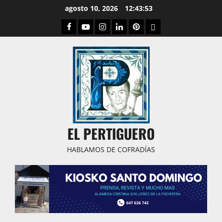
Saltar
agosto 10, 2026
12:43:53
al
Facebook
Youtube
Instagram
Linked
Pinterest
Dribbble
contenido
IN
EL PERTIGUERO
HABLAMOS DE COFRADÍAS