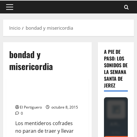
Menú
principal
Inicio
bondad y misericordia
bondad y
A PIE DE
PASO: LOS
misericordia
SONIDOS DE
LA SEMANA
SANTA DE
JEREZ
LO QUE NO SE DICE:
«Misericordia para la Bondad»
El Pertiguero
octubre 8, 2015
0
Los mentideros cofrades
no paran de traer y llevar