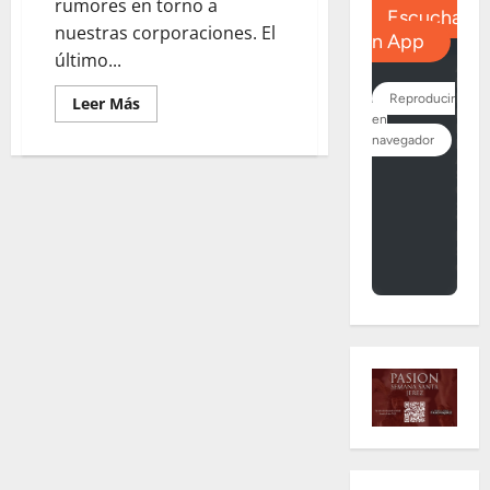
rumores en torno a
nuestras corporaciones. El
último...
Leer
Leer Más
más
acerca
de
LO
QUE
NO
SE
DICE:
«Misericordia
para
la
Bondad»