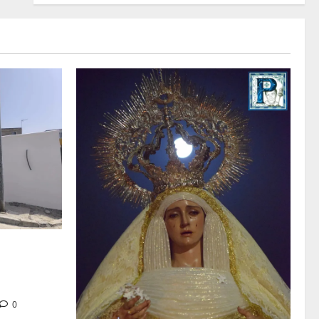
tra en la
 de su Casa
0