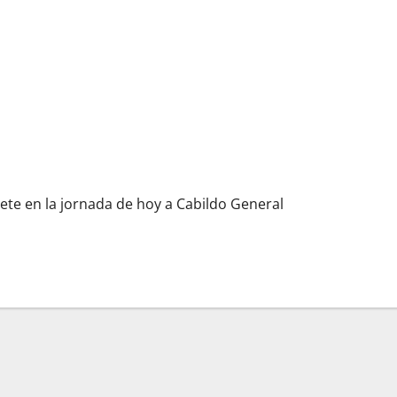
 actos a desarrollar con motivo del 475 aniversario fundacional de
te en la jornada de hoy a Cabildo General