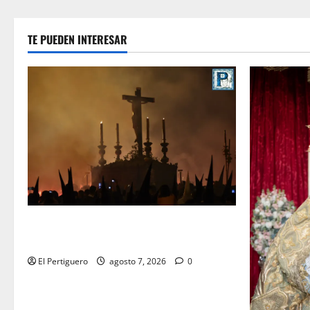
TE PUEDEN INTERESAR
La Hermandad de la Viga celebra este
viernes su tradicional pregón
El Pertiguero
agosto 7, 2026
0