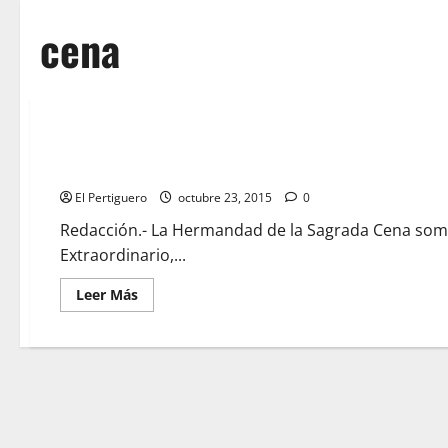
cena
La Cena somete hoy a Cabildo Extraordinario, el programa de
la Hermandad Sacramental
El Pertiguero
octubre 23, 2015
0
Redacción.- La Hermandad de la Sagrada Cena some
Extraordinario,...
Leer
Leer Más
más
acerca
de
La
Cena
somete
hoy
a
Cabildo
Extraordinario,
el