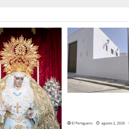
La Hermandad de la Misión en
recta final para la bendición
de Hermandad
El Pertiguero
agosto 2, 2026