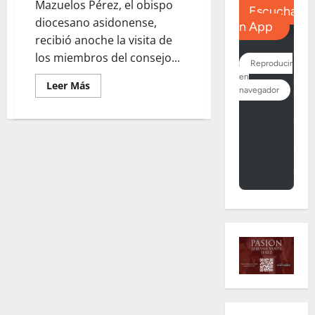
Mazuelos Pérez, el obispo
diocesano asidonense,
recibió anoche la visita de
los miembros del consejo...
Leer
Leer Más
más
acerca
de
La
Unión
de
Hermandades
traslada
al
Obispo
su
inquietud
por
la
pasividad
del
Ayuntamiento
en
la
preparación
de
la
Semana