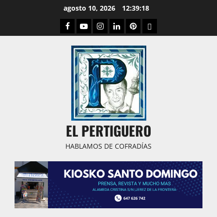
Saltar
agosto 10, 2026
12:39:18
al
Facebook
Youtube
Instagram
Linked
Pinterest
Dribbble
contenido
IN
EL PERTIGUERO
HABLAMOS DE COFRADÍAS