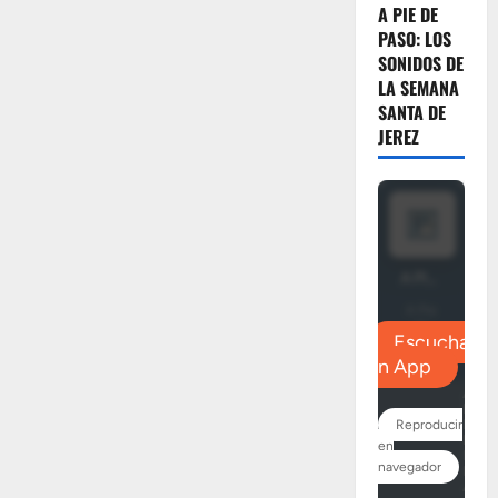
Santa
A PIE DE
PASO: LOS
SONIDOS DE
LA SEMANA
SANTA DE
JEREZ