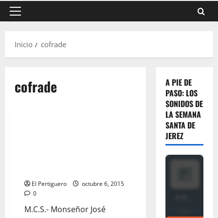
Menú
principal
Inicio
cofrade
cofrade
A PIE DE
PASO: LOS
SONIDOS DE
LA SEMANA
SANTA DE
La Unión de Hermandades
JEREZ
traslada al Obispo su inquietud
por la pasividad del
Ayuntamiento en la preparación
de la Semana Santa
El Pertiguero
octubre 6, 2015
0
M.C.S.- Monseñor José