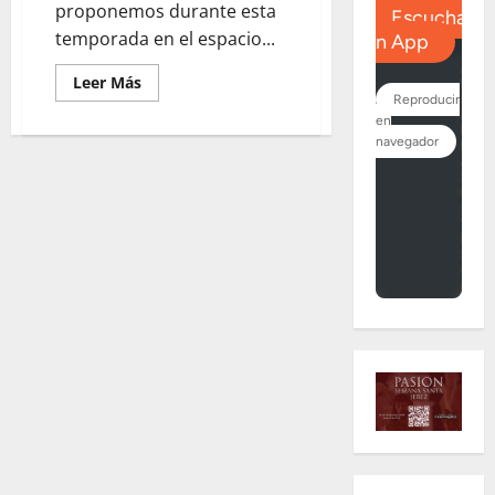
proponemos durante esta
temporada en el espacio...
Leer
Leer Más
más
acerca
de
Participa
en
nuestro
concurso
y
consigue
gratis,
un
magnífico
lote
gracias
a
Inciensos
Cofrades
«El
Cautivo»