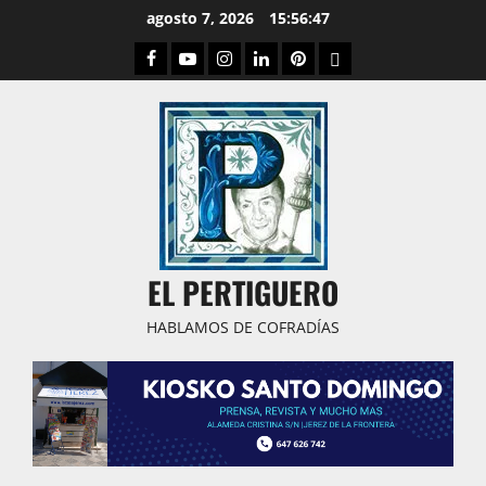
Saltar
agosto 7, 2026
15:56:48
al
Facebook
Youtube
Instagram
Linked
Pinterest
Dribbble
contenido
IN
EL PERTIGUERO
HABLAMOS DE COFRADÍAS