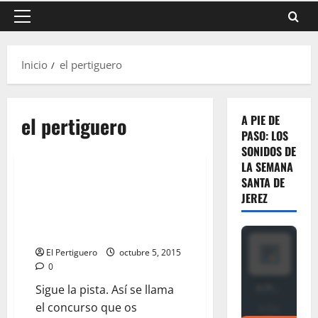
Menú
principal
Inicio
el pertiguero
el pertiguero
A PIE DE
PASO: LOS
SONIDOS DE
LA SEMANA
SANTA DE
Participa en nuestro concurso y
JEREZ
consigue gratis, un magnífico
lote gracias a Inciensos
Cofrades «El Cautivo»
El Pertiguero
octubre 5, 2015
0
Sigue la pista. Así se llama
el concurso que os