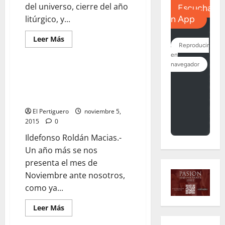
del universo, cierre del año
litúrgico, y...
Leer
Leer Más
más
acerca
de
EL
STIPES:
EL STIPES: «Castañas, nueces y
«Por
calabazas» por «Ildefonso
un
nuevo
Roldán Macías»
comienzo»
por
El Pertiguero
noviembre 5,
«Ildefonso
2015
0
Roldán
Macías»
Ildefonso Roldán Macias.-
Un año más se nos
presenta el mes de
Noviembre ante nosotros,
como ya...
Leer
Leer Más
más
acerca