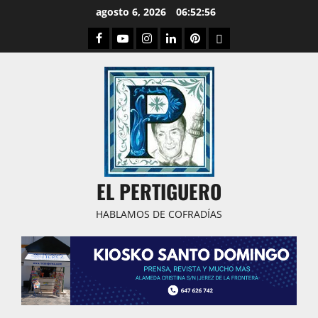
Saltar
agosto 6, 2026
06:52:57
al
Facebook
Youtube
Instagram
Linked
Pinterest
Dribbble
contenido
IN
EL PERTIGUERO
HABLAMOS DE COFRADÍAS