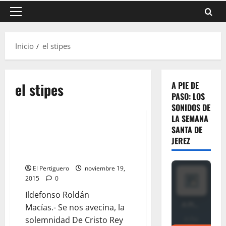
Menú
principal
Inicio
el stipes
el stipes
A PIE DE
PASO: LOS
SONIDOS DE
LA SEMANA
SANTA DE
EL STIPES: «Por un nuevo
JEREZ
comienzo» por «Ildefonso
Roldán Macías»
El Pertiguero
noviembre 19,
2015
0
Ildefonso Roldán
Macías.- Se nos avecina, la
solemnidad De Cristo Rey