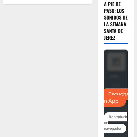
de
A PIE DE
EL
PASO: LOS
STIPES:
«Castañas,
SONIDOS DE
nueces
y
LA SEMANA
calabazas»
SANTA DE
por
«Ildefonso
JEREZ
Roldán
Macías»