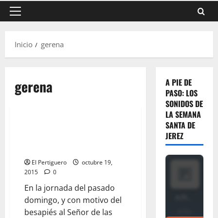
Menú
principal
Inicio
gerena
gerena
A PIE DE
PASO: LOS
SONIDOS DE
LA SEMANA
SANTA DE
DIRECTO: El estreno de
JEREZ
«Miserere Mei Deus» de Juan
Manuel Velázquez
El Pertiguero
octubre 19,
2015
0
En la jornada del pasado
domingo, y con motivo del
besapiés al Señor de las