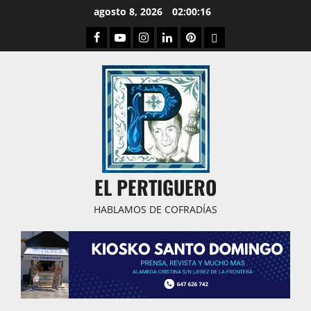
Saltar
agosto 8, 2026
02:00:16
al
Facebook
Youtube
Instagram
Linked
Pinterest
Dribbble
contenido
IN
EL PERTIGUERO
HABLAMOS DE COFRADÍAS