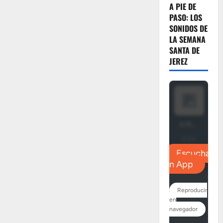
Rosado
A PIE DE
Borja,
PASO: LOS
restaurará
el
SONIDOS DE
palio
LA SEMANA
de
la
SANTA DE
Virgen
JEREZ
del
Desamparo