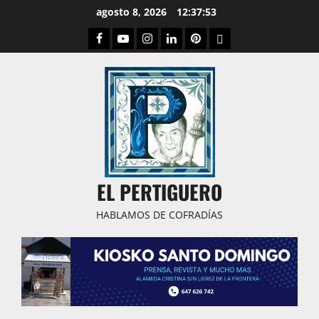
Saltar
agosto 8, 2026
12:37:54
al
Facebook
Youtube
Instagram
Linked
Pinterest
Dribbble
contenido
IN
EL PERTIGUERO
HABLAMOS DE COFRADÍAS