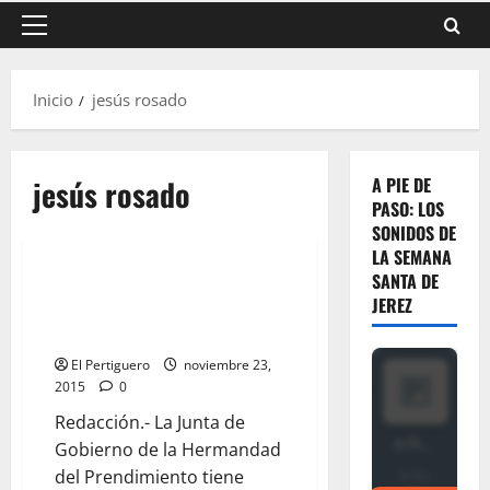
Menú
principal
Inicio
jesús rosado
jesús rosado
A PIE DE
PASO: LOS
SONIDOS DE
LA SEMANA
SANTA DE
La primera fase de restauración
JEREZ
del palio del Desamparo podría
estrenarse en Semana Santa
El Pertiguero
noviembre 23,
2015
0
Redacción.- La Junta de
Gobierno de la Hermandad
del Prendimiento tiene