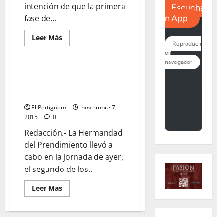
intención de que la primera
fase de...
Leer
Leer Más
más
acerca
de
La
primera
Jesús Rosado Borja, restaurará
fase
el palio de la Virgen del
de
restauración
Desamparo
del
palio
El Pertiguero
noviembre 7,
del
2015
0
Desamparo
podría
Redacción.- La Hermandad
estrenarse
en
del Prendimiento llevó a
Semana
Santa
cabo en la jornada de ayer,
el segundo de los...
Leer
Leer Más
más
acerca
de
Jesús