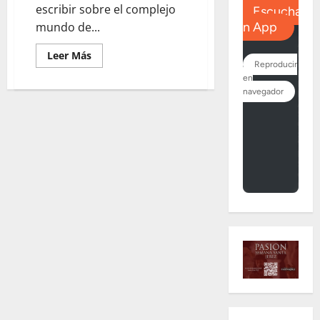
escribir sobre el complejo
mundo de...
Leer
Leer Más
más
acerca
de
LA
SACRISTÍA:
«Analfabetismo
eclesiástico»
por
«José
Ángel
Ferrer
García»