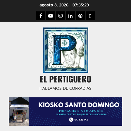
Saltar
agosto 8, 2026
07:35:30
al
Facebook
Youtube
Instagram
Linked
Pinterest
Dribbble
contenido
IN
EL PERTIGUERO
HABLAMOS DE COFRADÍAS