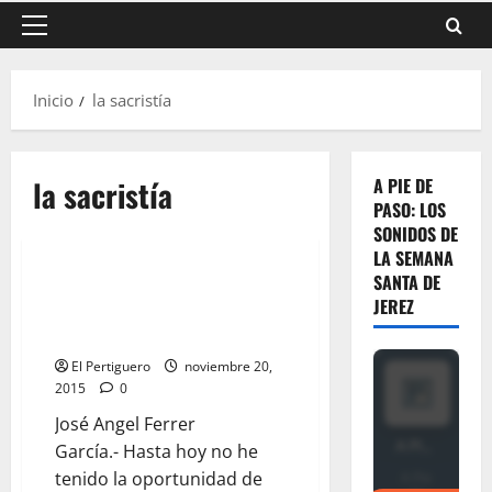
Menú
principal
Inicio
la sacristía
la sacristía
A PIE DE
PASO: LOS
SONIDOS DE
LA SEMANA
SANTA DE
LA SACRISTÍA: «Analfabetismo
JEREZ
eclesiástico» por «José Ángel
Ferrer García»
El Pertiguero
noviembre 20,
2015
0
José Angel Ferrer
García.- Hasta hoy no he
tenido la oportunidad de