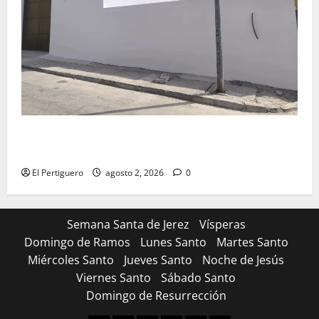
La Hermandad de la Misión entra en la recta final
para la bendición de su Casa de Hermandad
El Pertiguero
agosto 2, 2026
0
Semana Santa de Jerez
Vísperas
Domingo de Ramos
Lunes Santo
Martes Santo
Miércoles Santo
Jueves Santo
Noche de Jesús
Viernes Santo
Sábado Santo
Domingo de Resurrección