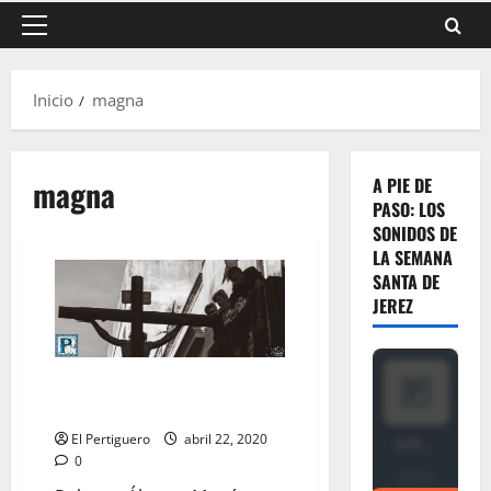
Menú
principal
Inicio
magna
magna
A PIE DE
PASO: LOS
SONIDOS DE
LA SEMANA
SANTA DE
JEREZ
¿Cómo sería la Procesión
Magna en la actualidad?
El Pertiguero
abril 22, 2020
0