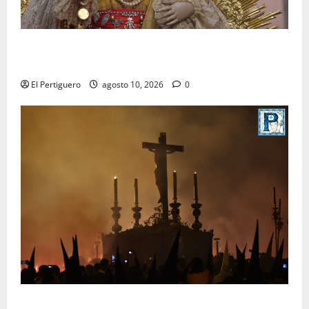
Palomares pondrá sus sones tras el Rosario de los
Montañeses tras dieciocho años de Maestro Dueñas
El Pertiguero
agosto 10, 2026
0
La Hermandad de la Viga celebra este viernes su