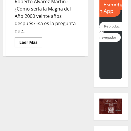
Roberto Álvarez Martín.-
¿Cómo sería la Magna del
Año 2000 veinte años
después?Esa es la pregunta
que...
Leer
Leer Más
más
acerca
de
¿Cómo
sería
la
Procesión
Magna
en
la
actualidad?