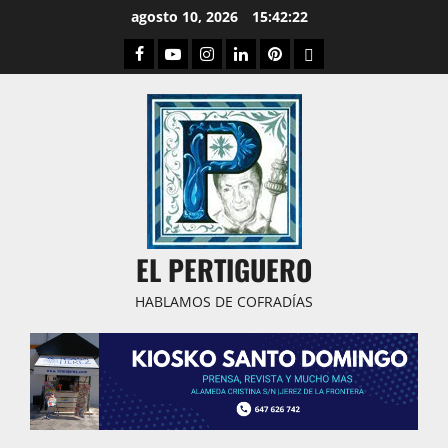
Saltar
agosto 10, 2026
15:42:22
al
Facebook
Youtube
Instagram
Linked
Pinterest
Dribbble
contenido
IN
EL PERTIGUERO
HABLAMOS DE COFRADÍAS