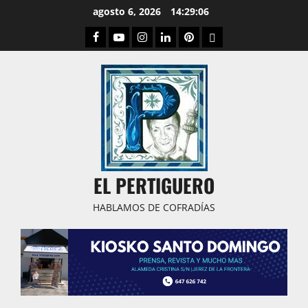
Saltar
agosto 6, 2026
14:29:07
al
Facebook
Youtube
Instagram
Linked
Pinterest
Dribbble
contenido
IN
EL PERTIGUERO
HABLAMOS DE COFRADÍAS