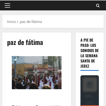
Menú
principal
Inicio
paz de fátima
paz de fátima
A PIE DE
PASO: LOS
SONIDOS DE
LA SEMANA
SANTA DE
JEREZ
A PIE DE PASO: «Salida de la
Hermandad de la Paz de Fátima»