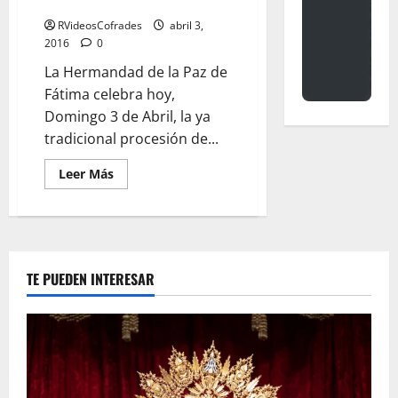
Hoy procesión desde Fátima
para
el
RVideosCofrades
abril 3,
Señor
2016
0
de
la
La Hermandad de la Paz de
Paz
de
Fátima celebra hoy,
Fátima
Domingo 3 de Abril, la ya
tradicional procesión de...
Leer
Leer Más
más
acerca
de
Hoy
procesión
desde
Fátima
TE PUEDEN INTERESAR