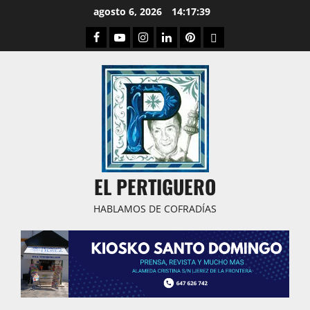
Saltar
agosto 6, 2026
14:17:40
al
Facebook
Youtube
Instagram
Linked
Pinterest
Dribbble
contenido
IN
EL PERTIGUERO
HABLAMOS DE COFRADÍAS