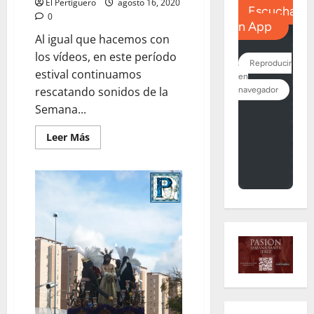
El Pertiguero
agosto 16, 2020
0
Al igual que hacemos con
los vídeos, en este período
estival continuamos
rescatando sonidos de la
Semana...
Leer
Leer Más
más
acerca
de
A
PIE
DE
PASO:
«Salida
de
la
Hermandad
de
la
Paz
de
Fátima»