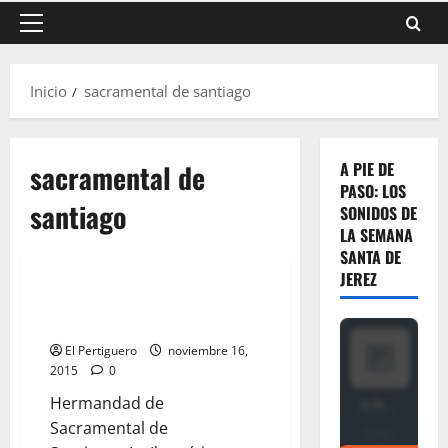
Menú
principal
Inicio
sacramental de santiago
sacramental de
A PIE DE
PASO: LOS
santiago
SONIDOS DE
LA SEMANA
SANTA DE
JEREZ
Triduo de Ánimas en la
Sacramental de Santiago
El Pertiguero
noviembre 16,
2015
0
Hermandad de
Sacramental de