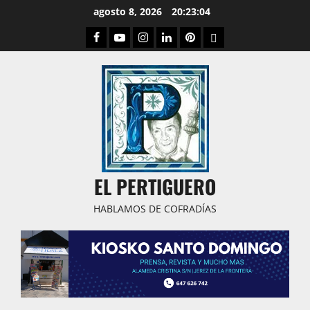
Saltar
agosto 8, 2026
20:23:04
al
Facebook
Youtube
Instagram
Linked
Pinterest
Dribbble
contenido
IN
EL PERTIGUERO
HABLAMOS DE COFRADÍAS