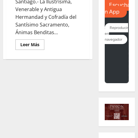
Santiago.- La Ilustrísima,
Venerable y Antigua
Hermandad y Cofradía del
Santísimo Sacramento,
Ánimas Benditas...
Leer
Leer Más
más
acerca
de
Triduo
de
Ánimas
en
la
Sacramental
de
Santiago