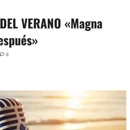
 DEL VERANO «Magna
después»
0