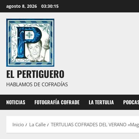
Saltar
agosto 8, 2026
03:30:16
al
contenido
EL PERTIGUERO
HABLAMOS DE COFRADÍAS
NOTICIAS
FOTOGRAFÍA COFRADE
LA TERTULIA
PODCA
Inicio
La Calle
TERTULIAS COFRADES DEL VERANO «Magna