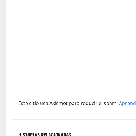
ó
n
d
e
e
n
t
r
Este sitio usa Akismet para reducir el spam.
Aprend
a
d
a
HISTORIAS RELACIONADAS