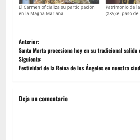
El Carmen oficializa su participación
Patrimonio de 
en la Magna Mariana
(XXV):el paso de
N
Anterior:
Santa Marta procesiona hoy en su tradicional salida
a
Siguiente:
v
Festividad de la Reina de los Ángeles en nuestra ciu
e
g
Deja un comentario
a
c
i