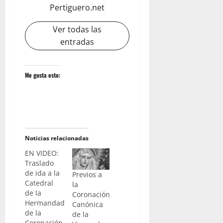
Pertiguero.net
Ver todas las
entradas
Me gusta esto:
Noticias relacionadas
EN VIDEO:
Traslado
de ida a la
Previos a
Catedral
la
de la
Coronación
Hermandad
Canónica
de la
de la
Coronación