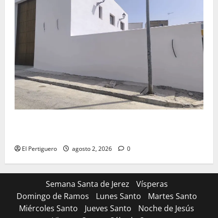
La Hermandad de la Misión entra en la recta final
para la bendición de su Casa de Hermandad
El Pertiguero
agosto 2, 2026
0
Semana Santa de Jerez
Vísperas
Domingo de Ramos
Lunes Santo
Martes Santo
Miércoles Santo
Jueves Santo
Noche de Jesús