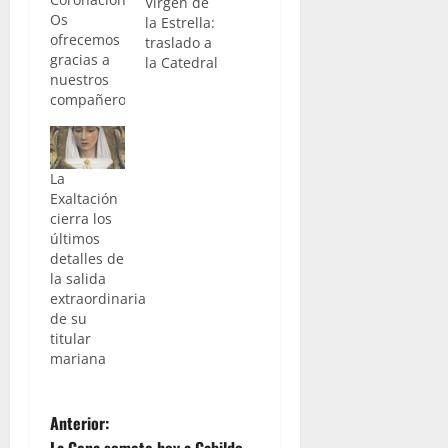
Virgen de
Os
la Estrella:
ofrecemos
traslado a
gracias a
la Catedral
nuestros
compañeros
de “R
Videos
Cofrades”,
La
un
Exaltación
reportaje
cierra los
con los
últimos
mejores
detalles de
momentos
la salida
vividos en
extraordinaria
la mañana
de su
del pasado
titular
sábado 24
mariana
de
Octubre,
donde la
N
Hermandad
Anterior:
de la
La Cena somete hoy a Cabildo