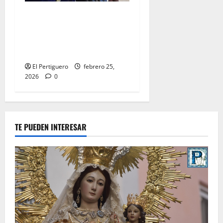
El Señor de la Salud
presidirá el Vía Crucis
Parroquial de San Rafael
este domingo
El Pertiguero
febrero 25,
2026
0
TE PUEDEN INTERESAR