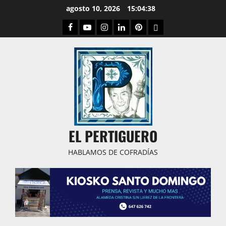
Saltar
agosto 10, 2026
15:04:38
al
Facebook
Youtube
Instagram
Linked
Pinterest
Dribbble
contenido
IN
EL PERTIGUERO
HABLAMOS DE COFRADÍAS