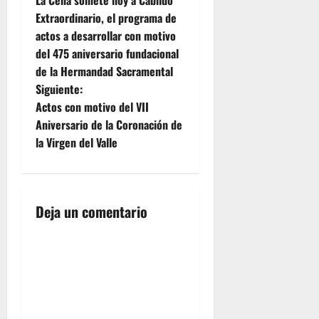
a
Coronación
Extraordinario, el programa de
traslada a
actos a desarrollar con motivo
sus
v
titulares a
del 475 aniversario fundacional
la Santa
e
de la Hermandad Sacramental
Iglesia
Siguiente:
Catedral
g
Actos con motivo del VII
con motivo
de su
Aniversario de la Coronación de
a
cuatrocientos
la Virgen del Valle
aniversario.
c
Que lo
disfruten.
i
Deja un comentario
ó
n
d
e