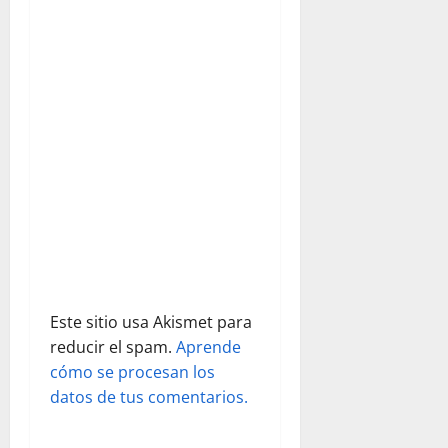
e
n
t
r
a
d
a
s
Este sitio usa Akismet para
reducir el spam.
Aprende
cómo se procesan los
datos de tus comentarios.