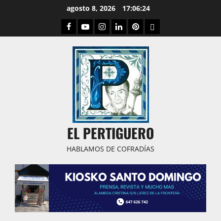
Saltar
agosto 8, 2026
17:06:25
al
Facebook
Youtube
Instagram
Linked
Pinterest
Dribbble
contenido
IN
EL PERTIGUERO
HABLAMOS DE COFRADÍAS