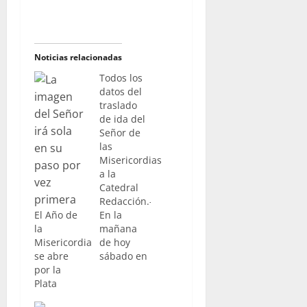
Noticias relacionadas
Todos los
datos del
traslado
de ida del
Señor de
las
Misericordias
a la
Catedral
Redacción.-
El Año de
En la
la
mañana
Misericordia
de hoy
se abre
sábado en
por la
torno a las
Plata
diez de la
mañana,