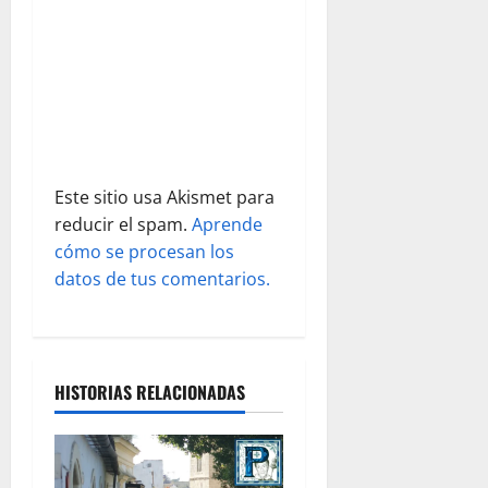
t
r
a
d
a
Este sitio usa Akismet para
s
reducir el spam.
Aprende
cómo se procesan los
datos de tus comentarios.
HISTORIAS RELACIONADAS