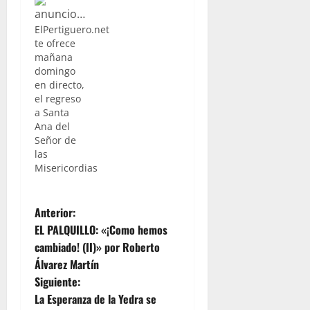
tendrá
lugar el
ElPertiguero.net
traslado
te ofrece
de
mañana
Nuestro
domingo
Padre
en directo,
Jesús de
el regreso
las
a Santa
Misericordias
Ana del
-titular de
Señor de
la
las
Hermandad
Misericordias
de la
Candelaria-
a la Santa
N
Anterior:
Iglesia
Catedral,
EL PALQUILLO: «¡Como hemos
a
para
cambiado! (II)» por Roberto
presidir
Álvarez Martín
v
los actos
Siguiente:
de
apertura
e
La Esperanza de la Yedra se
del Año