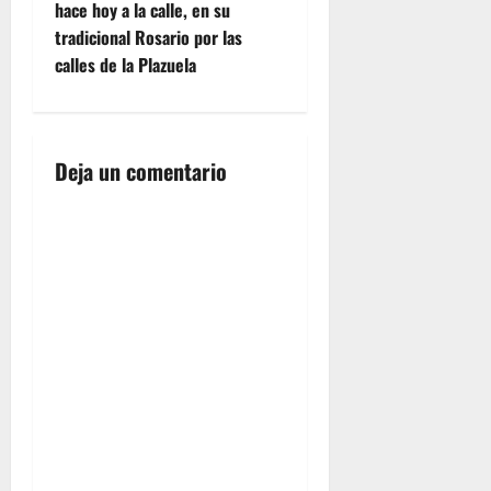
hace hoy a la calle, en su
Santo
g
tradicional Rosario por las
Jubilar de
calles de la Plazuela
la…
a
c
i
Deja un comentario
ó
n
d
e
e
n