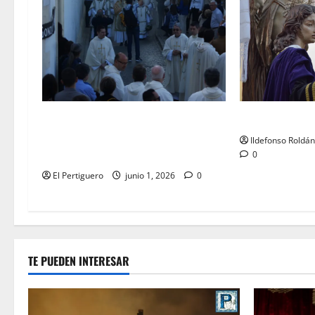
LO NUNCA VIST
La Diócesis de Asidonia-Jerez se
prepara para la Solemnidad del
Ildefonso Roldá
Corpus Christi
0
El Pertiguero
junio 1, 2026
0
TE PUEDEN INTERESAR