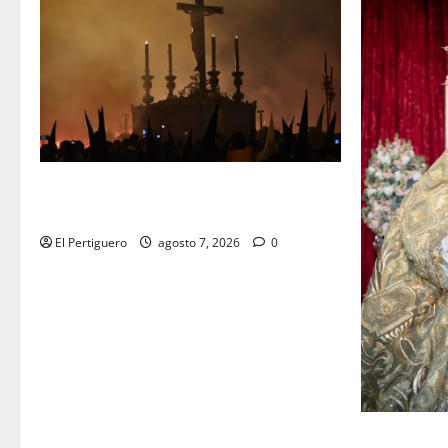
La Hermandad de la Viga celebra este
viernes su tradicional pregón
El Pertiguero
agosto 7, 2026
0
La Yedra c