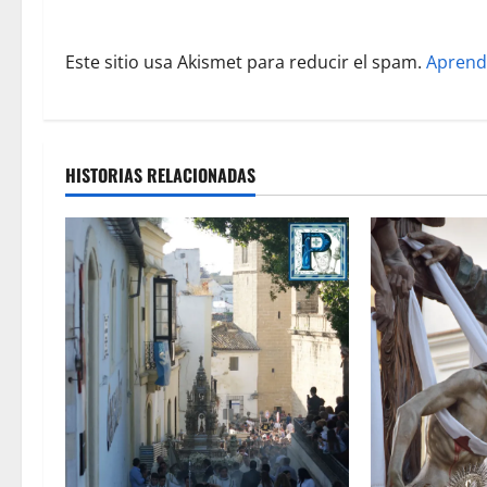
r
Este sitio usa Akismet para reducir el spam.
Aprend
a
d
a
HISTORIAS RELACIONADAS
s