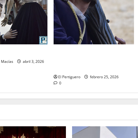
El Señor de la Salud presidirá el
O: Viernes Santo
Vía Crucis Parroquial de San Rafael
n Macías
abril 3, 2026
este domingo
El Pertiguero
febrero 25, 2026
0