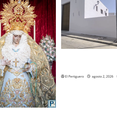
La Hermandad de la Misión en
recta final para la bendición
de Hermandad
El Pertiguero
agosto 2, 2026
ompleta el acompañamiento