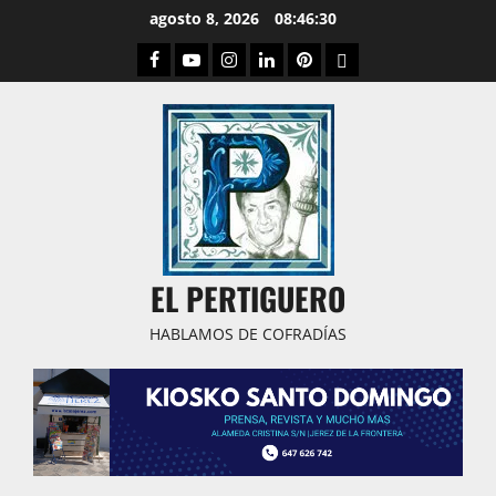
Saltar
agosto 8, 2026
08:46:31
al
Facebook
Youtube
Instagram
Linked
Pinterest
Dribbble
contenido
IN
EL PERTIGUERO
HABLAMOS DE COFRADÍAS