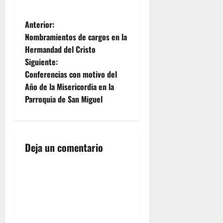
la
Santísima
N
Virgen y
Anterior:
que estará
Nombramientos de cargos en la
a cargo de
a
Hermandad del Cristo
Doña Lidia
Siguiente:
Benavides
v
Linares y
Conferencias con motivo del
presentada
e
Año de la Misericordia en la
por Doña
Parroquia de San Miguel
Isabel
g
Galiano
Gómez,
a
ambas
profesoras
Deja un comentario
c
del centro
escolar.
i
Los días
22, 23 y
ó
24, se
llevarán a
n
cabo el
Solemne