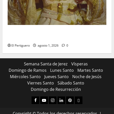
La Hermandad de la Entrega celebra la festividad de
la Reina de los Angeles
El Pertiguero
agosto 1, 2026
0
Semana Santa de Jerez
Vísperas
Domingo de Ramos
Lunes Santo
Martes Santo
Miércoles Santo
Jueves Santo
Noche de Jesús
Viernes Santo
Sábado Santo
Domingo de Resurrección
Facebook
Youtube
Instagram
Linked
Pinterest
Dribbble
IN
Copyright © Todos los derechos reservados.
|