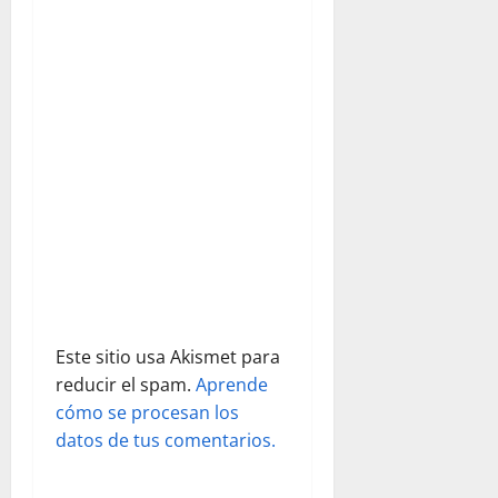
d
Tríduo en
honor a…
e
e
n
t
r
a
d
Este sitio usa Akismet para
reducir el spam.
Aprende
a
cómo se procesan los
s
datos de tus comentarios.