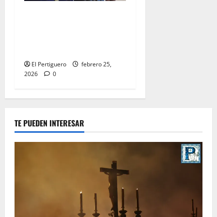
El Señor de la Salud
presidirá el Vía Crucis
Parroquial de San Rafael
este domingo
El Pertiguero
febrero 25,
2026
0
TE PUEDEN INTERESAR