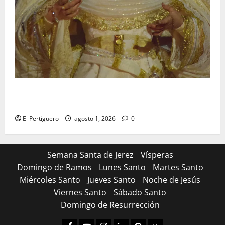
La Hermandad de la Entrega celebra la festividad de
la Reina de los Angeles
El Pertiguero
agosto 1, 2026
0
Semana Santa de Jerez
Vísperas
Domingo de Ramos
Lunes Santo
Martes Santo
Miércoles Santo
Jueves Santo
Noche de Jesús
Viernes Santo
Sábado Santo
Domingo de Resurrección