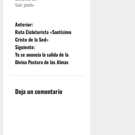
San José»
N
Anterior:
Ruta Cicloturista «Santísimo
a
Cristo de la Sed»
Siguiente:
v
Ya se anuncia la salida de la
e
Divina Pastora de las Almas
g
a
Deja un comentario
c
i
ó