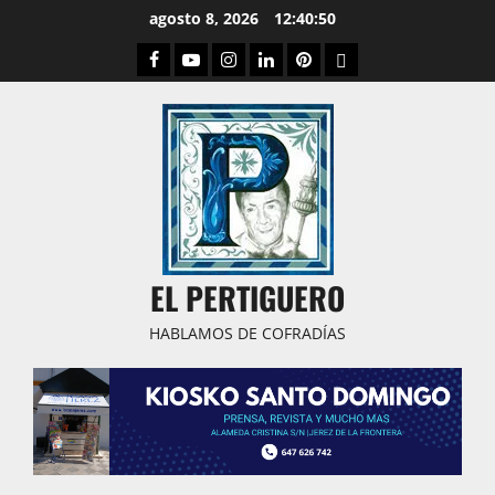
Saltar
agosto 8, 2026
12:40:51
al
Facebook
Youtube
Instagram
Linked
Pinterest
Dribbble
contenido
IN
EL PERTIGUERO
HABLAMOS DE COFRADÍAS