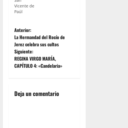
San
Santa,
Vicente de
para
Paúl
ayudar a
pasar la
dura calor
N
que nos
Anterior:
trae el
La Hermandad del Rocío de
a
verano. En
Jerez celebra sus cultos
esta
Siguiente:
ocasión, os
v
invitamos
REGINA VIRGO MARÍA,
a que os
e
CAPÍTULO 4: «Candelaria»
trasladéis
hasta la
g
jornada
del
a
Deja un comentario
Miércoles
Santo,…
c
i