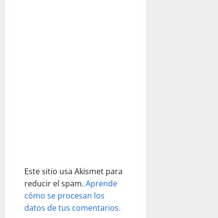
ó
n
d
e
e
n
t
r
a
Este sitio usa Akismet para
d
reducir el spam.
Aprende
cómo se procesan los
a
datos de tus comentarios.