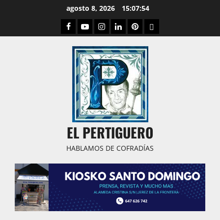
Saltar
agosto 8, 2026
15:07:55
al
Facebook
Youtube
Instagram
Linked
Pinterest
Dribbble
contenido
IN
EL PERTIGUERO
HABLAMOS DE COFRADÍAS