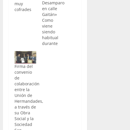
Desamparo
muy
en calle
cofrades
Gaitán»
Como
viene
siendo
habitual
durante
estos
años,
durante el
Firma del
período
convenio
estival os
de
seguimos
colaboración
llevando
entre la
los
Unión de
sonidos
Hermandades,
que
a través de
recabamos
su Obra
durante la
Social y la
pasada
Sociedad
Semana