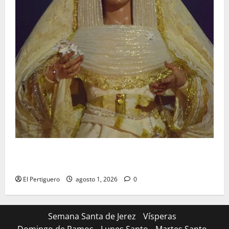
La Hermandad de la Entrega celebra la festividad de
la Reina de los Angeles
El Pertiguero
agosto 1, 2026
0
Semana Santa de Jerez
Vísperas
Domingo de Ramos
Lunes Santo
Martes Santo