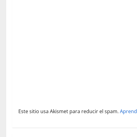
i
ó
n
d
e
e
n
t
r
Este sitio usa Akismet para reducir el spam.
Aprend
a
d