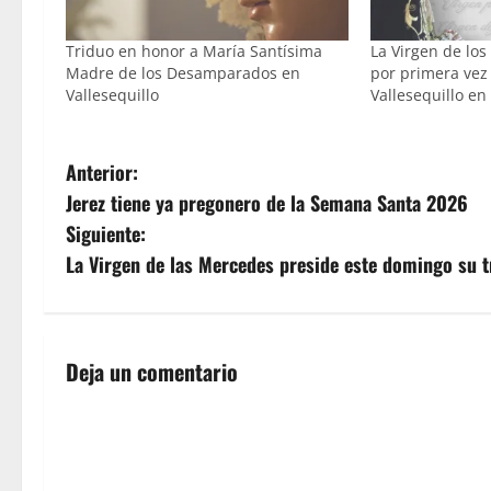
Triduo en honor a María Santísima
La Virgen de lo
Madre de los Desamparados en
por primera vez 
Vallesequillo
Vallesequillo e
N
Anterior:
Jerez tiene ya pregonero de la Semana Santa 2026
a
Siguiente:
v
La Virgen de las Mercedes preside este domingo su tr
e
g
Deja un comentario
a
c