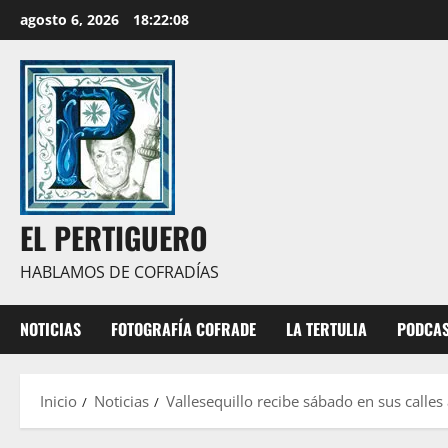
Saltar
agosto 6, 2026
18:22:10
al
contenido
EL PERTIGUERO
HABLAMOS DE COFRADÍAS
NOTICIAS
FOTOGRAFÍA COFRADE
LA TERTULIA
PODCA
Inicio
Noticias
Vallesequillo recibe sábado en sus call