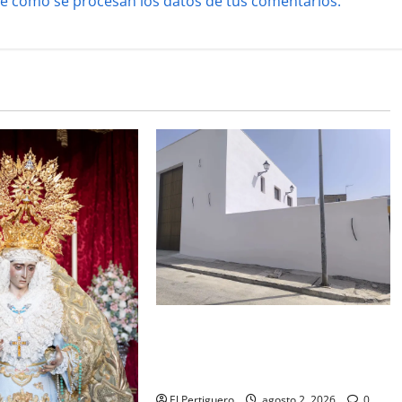
e cómo se procesan los datos de tus comentarios.
La Hermandad de la Misión entra
en la recta final para la bendición
de su Casa de Hermandad
El Pertiguero
agosto 2, 2026
0