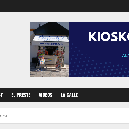
ST
EL PRESTE
VIDEOS
LA CALLE
res»