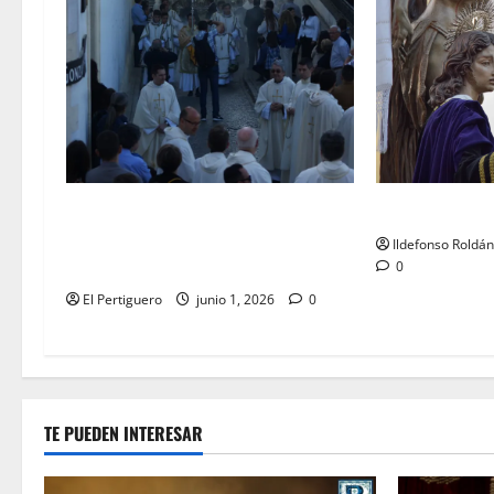
LO NUNCA VIST
La Diócesis de Asidonia-Jerez se
prepara para la Solemnidad del
Ildefonso Roldá
Corpus Christi
0
El Pertiguero
junio 1, 2026
0
TE PUEDEN INTERESAR