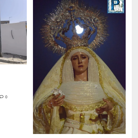
tra en la
 de su Casa
0