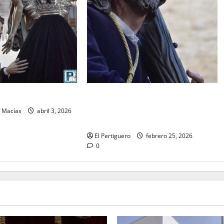
El Señor de la Salud presidirá el
O: Viernes Santo
Vía Crucis Parroquial de San Rafael
n Macías
abril 3, 2026
este domingo
El Pertiguero
febrero 25, 2026
0