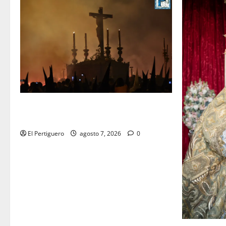
La Hermandad de la Viga celebra este
viernes su tradicional pregón
El Pertiguero
agosto 7, 2026
0