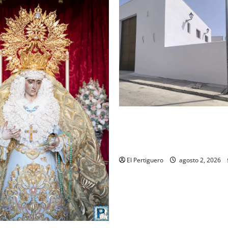
La Hermandad de la Misión en
recta final para la bendición
de Hermandad
El Pertiguero
agosto 2, 2026