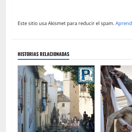
t
r
Este sitio usa Akismet para reducir el spam.
Aprend
a
d
a
HISTORIAS RELACIONADAS
s